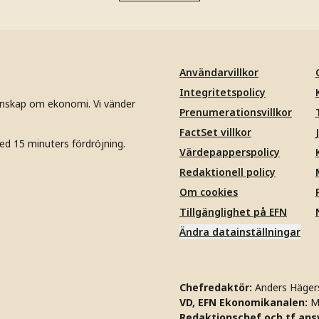
Användarvillkor
Integritetspolicy
unskap om ekonomi. Vi vänder
Prenumerationsvillkor
FactSet villkor
ed 15 minuters fördröjning.
Värdepapperspolicy
Redaktionell policy
Om cookies
Tillgänglighet på EFN
Ändra datainställningar
Chefredaktör:
Anders Häger
VD, EFN Ekonomikanalen:
M
Redaktionschef och tf ansv