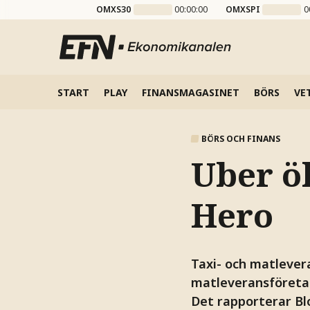
OMXS30
00:00:00
OMXSPI
0
START
PLAY
FINANSMAGASINET
BÖRS
VE
BÖRS OCH FINANS
Uber ö
Hero
Taxi- och matlever
matleveransföretage
Det rapporterar B