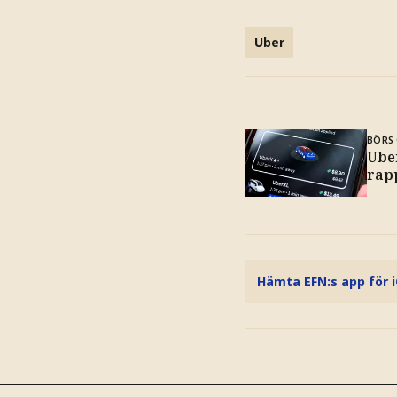
Uber
BÖRS 
Uber
rap
Hämta EFN:s app för 