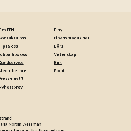
Om EFN
Play
Kontakta oss
Finansmagasinet
Tipsa oss
Börs
Jobba hos oss
Vetenskap
Kundservice
Bok
Medarbetare
Podd
Pressrum
Nyhetsbrev
strand
aria Nordin Wessman
arig utgivare:
Eric Emanuelsson