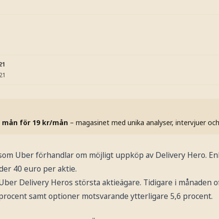
21
:21
 mån för 19 kr/mån
– magasinet med unika analyser, intervjuer oc
 som Uber förhandlar om möjligt uppköp av Delivery Hero. Enl
er 40 euro per aktie.
Uber Delivery Heros största aktieägare. Tidigare i månaden o
 procent samt optioner motsvarande ytterligare 5,6 procent.