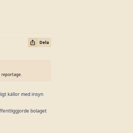
Dela
h reportage.
igt källor med insyn
ffentliggjorde bolaget