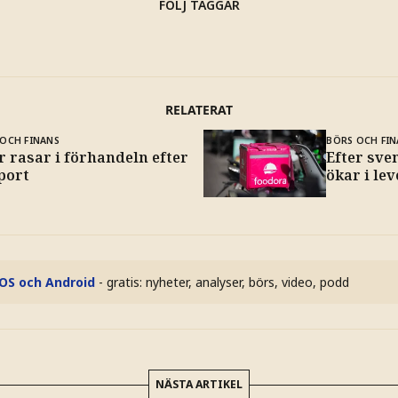
FÖLJ TAGGAR
RELATERAT
OCH FINANS
BÖRS OCH FIN
 rasar i förhandeln efter
Efter sve
port
ökar i le
iOS och Android
- gratis: nyheter, analyser, börs, video, podd
NÄSTA ARTIKEL