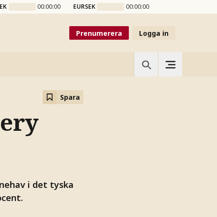
EK
00:00:00
EURSEK
00:00:00
Prenumerera
Logga in
Spara
very
ehav i det tyska
ocent.