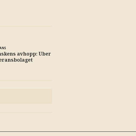
ANS
nskens avhopp: Uber
veransbolaget