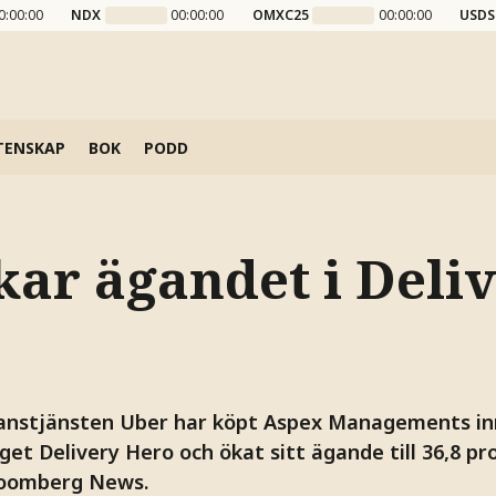
0:00:00
NDX
00:00:00
OMXC25
00:00:00
USDS
TENSKAP
BOK
PODD
kar ägandet i Deli
anstjänsten Uber har köpt Aspex Managements inn
t Delivery Hero och ökat sitt ägande till 36,8 pr
loomberg News.