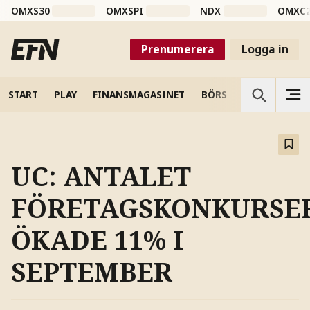
OMXS30
OMXSPI
NDX
OMXC
Prenumerera
Logga in
START
PLAY
FINANSMAGASINET
BÖRS
VETENSKAP
UC: ANTALET
FÖRETAGSKONKURSE
ÖKADE 11% I
SEPTEMBER