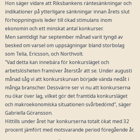
Hon säger vidare att Riksbankens räntesänkningar och
indikationer på ytterligare sänkningar innan årets slut
förhoppningsvis leder till ökad stimulans inom
ekonomin och ett minskat antal konkurser.
Men samtidigt har september månad varit tyngd av
besked om varsel om uppsägningar bland storbolag
som Telia, Ericsson, och Northvolt.
"Vad detta kan innebära för konkursläget och
arbetslösheten framöver återstår att se. Under augusti
månad såg vi att konkurskurvan började vända nedåt i
många branscher. Dessvärre ser vi nu att konkurserna
nu ökar över lag, vilket gör det framtida konkursläget
och makroekonomiska situationen svårbedömd", säger
Gabriella Göransson.
Hittills under året har konkurserna totalt ökat med 32
procent jämfört med motsvarande period föregående år.