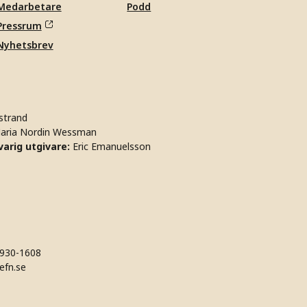
Medarbetare
Podd
Pressrum
Nyhetsbrev
strand
aria Nordin Wessman
arig utgivare:
Eric Emanuelsson
930-1608
efn.se