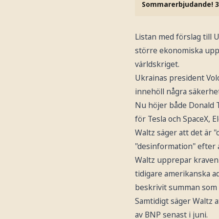
Sommarerbjudande! 3
Listan med förslag til
större ekonomiska uppof
världskriget.
Ukrainas president Vol
innehöll några säkerhet
Nu höjer både Donald T
för Tesla och SpaceX, 
Waltz säger att det är
"desinformation" efter 
Waltz upprepar kraven p
tidigare amerikanska ad
beskrivit summan som l
Samtidigt säger Waltz 
av BNP senast i juni.