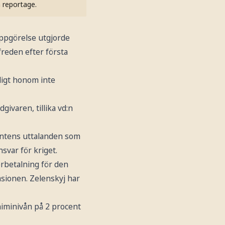
h reportage.
uppgörelse utgjorde
freden efter första
ligt honom inte
ivaren, tillika vd:n
dentens uttalanden som
svar för kriget.
erbetalning för den
asionen. Zelenskyj har
niminivån på 2 procent