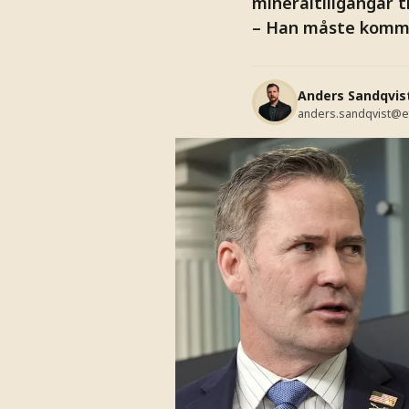
mineraltillgångar t
– Han måste komma 
Anders Sandqvis
anders.sandqvist@e