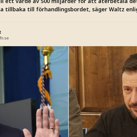
ill ett värde av 500 miljarder för att återbetala de
tillbaka till förhandlingsbordet, säger Waltz enli
t
fn.se