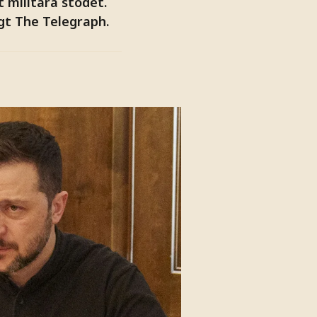
t militära stödet.
gt The Telegraph.