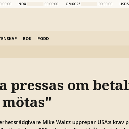
0:00:00
NDX
00:00:00
OMXC25
00:00:00
USDS
TENSKAP
BOK
PODD
a pressas om betal
 mötas"
rhetsrådgivare Mike Waltz upprepar USA:s krav p