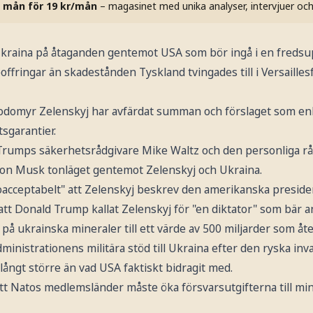
 mån för 19 kr/mån
– magasinet med unika analyser, intervjuer oc
l Ukraina på åtaganden gentemot USA som bör ingå i en freds
fringar än skadestånden Tyskland tvingades till i Versailles
odomyr Zelenskyj har avfärdat summan och förslaget som en
sgarantier.
rumps säkerhetsrådgivare Mike Waltz och den personliga rådg
Elon Musk tonläget gentemot Zelenskyj och Ukraina.
 "oacceptabelt" att Zelenskyj beskrev den amerikanska presi
att Donald Trump kallat Zelenskyj för "en diktator" som bär an
å ukrainska mineraler till ett värde av 500 miljarder som åt
ministrationens militära stöd till Ukraina efter den ryska inv
ångt större än vad USA faktiskt bidragit med.
att Natos medlemsländer måste öka försvarsutgifterna till mi