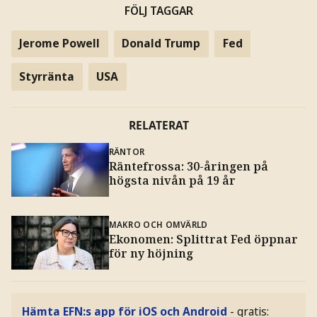
FÖLJ TAGGAR
Jerome Powell
Donald Trump
Fed
Styrränta
USA
RELATERAT
RÄNTOR
Räntefrossa: 30-åringen på
högsta nivån på 19 år
MAKRO OCH OMVÄRLD
Ekonomen: Splittrat Fed öppnar
för ny höjning
Hämta EFN:s app för iOS och Android
- gratis: