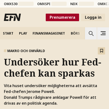
OMXS30
OMXSPI
NDX
OMXC
Prenumerera
Logga in
START
PLAY
FINANSMAGASINET
BÖRS
VETENSKAP
MAKRO OCH OMVÄRLD
Undersöker hur Fed-
chefen kan sparkas
Vita huset undersöker möjligheterna att avsätta
Fed-chefen Jerome Powell.
Donald Trumps rådgivare anklagar Powell för att
drivas av en politisk agenda.