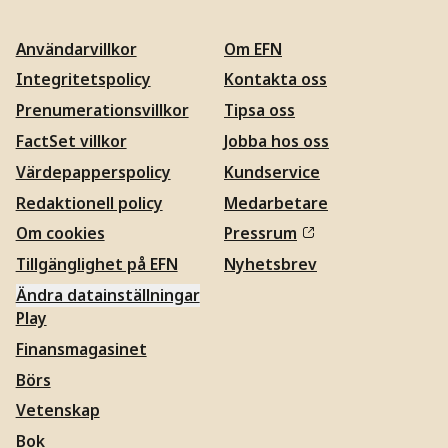
Användarvillkor
Om EFN
Integritetspolicy
Kontakta oss
Prenumerationsvillkor
Tipsa oss
FactSet villkor
Jobba hos oss
Värdepapperspolicy
Kundservice
Redaktionell policy
Medarbetare
Om cookies
Pressrum
Tillgänglighet på EFN
Nyhetsbrev
Ändra datainställningar
Play
Finansmagasinet
Börs
Vetenskap
Bok