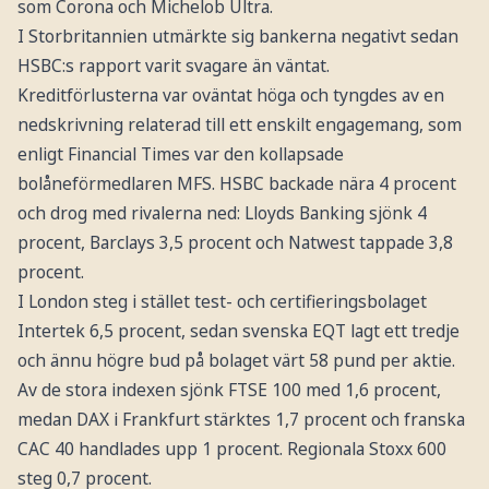
som Corona och Michelob Ultra.
I Storbritannien utmärkte sig bankerna negativt sedan
HSBC:s rapport varit svagare än väntat.
Kreditförlusterna var oväntat höga och tyngdes av en
nedskrivning relaterad till ett enskilt engagemang, som
enligt Financial Times var den kollapsade
bolåneförmedlaren MFS. HSBC backade nära 4 procent
och drog med rivalerna ned: Lloyds Banking sjönk 4
procent, Barclays 3,5 procent och Natwest tappade 3,8
procent.
I London steg i stället test- och certifieringsbolaget
Intertek 6,5 procent, sedan svenska EQT lagt ett tredje
och ännu högre bud på bolaget värt 58 pund per aktie.
Av de stora indexen sjönk FTSE 100 med 1,6 procent,
medan DAX i Frankfurt stärktes 1,7 procent och franska
CAC 40 handlades upp 1 procent. Regionala Stoxx 600
steg 0,7 procent.