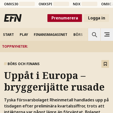
OMXS30
OMXSPI
NDX
OMXC
Prenumerera
Logga in
START
PLAY
FINANSMAGASINET
BÖRS
VETENSKAP
TOPPNYHETER
:
BÖRS OCH FINANS
Uppåt i Europa –
bryggerijätte rusade
Tyska försvarsbolaget Rheinmetall handlades upp på
tisdagen efter preliminära kvartalssiffror, trots att
intäkterna var något lägre än förväntat. Bolaget