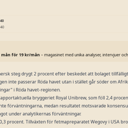
:40
:40
 mån för 19 kr/mån
– magasinet med unika analyser, intervjuer oc
sk steg drygt 2 procent efter beskedet att bolaget tillfällig
tygen inte passerar Röda havet utan i stället går söder om Afrik
ngar" i Röda havet-regionen.
rapportaktuella bryggeriet Royal Unibrew, som föll 2,4 proce
 inte förväntningarna, medan resultatet motsvarade konsensu
got under analytikernas förväntningar.
,3 procent. Tillväxten för fetmapreparatet Wegovy i USA bro