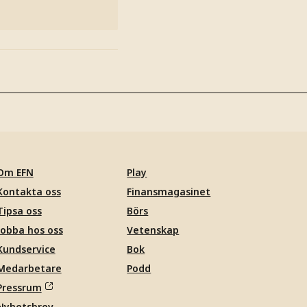
Om EFN
Play
Kontakta oss
Finansmagasinet
Tipsa oss
Börs
Jobba hos oss
Vetenskap
Kundservice
Bok
Medarbetare
Podd
Pressrum
Nyhetsbrev