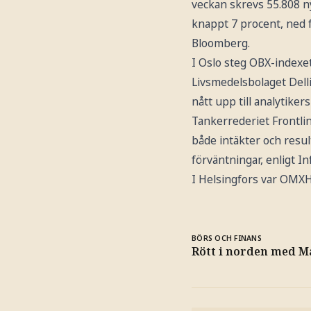
veckan skrevs 55.808 ny
knappt 7 procent, ned 
Bloomberg.
I Oslo steg OBX-indexet 
Livsmedelsbolaget Dellia
nått upp till analytiker
Tankerrederiet Frontlin
både intäkter och result
förväntningar, enligt I
I Helsingfors var OMXH2
BÖRS OCH FINANS
Rött i norden med M