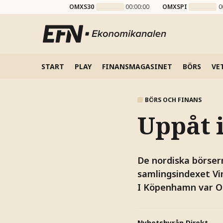
OMXS30
00:00:00
OMXSPI
0
START
PLAY
FINANSMAGASINET
BÖRS
VE
BÖRS OCH FINANS
Uppåt 
De nordiska börser
samlingsindexet Vinx
I Köpenhamn var OM
Nyhetsbyrån Direkt