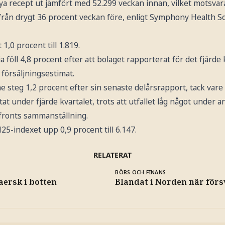
a recept ut jämfört med 52.299 veckan innan, vilket motsvarar
från drygt 36 procent veckan före, enligt Symphony Health So
1,0 procent till 1.819.
 föll 4,8 procent efter att bolaget rapporterat för det fjärde
s försäljningsestimat.
e steg 1,2 procent efter sin senaste delårsrapport, tack vare
at under fjärde kvartalet, trots att utfallet låg något under a
nfronts sammanställning.
5-indexet upp 0,9 procent till 6.147.
RELATERAT
BÖRS OCH FINANS
aersk i botten
Blandat i Norden när förs