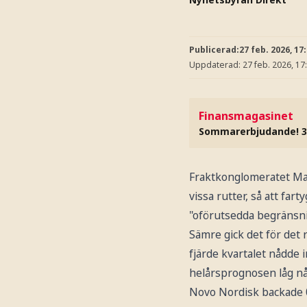
Publicerad:
27 feb. 2026, 17
Uppdaterad:
27 feb. 2026, 17
Finansmagasinet
Sommarerbjudande! 3
Fraktkonglomeratet Maer
vissa rutter, så att far
"oförutsedda begränsni
Sämre gick det för det 
fjärde kvartalet nådde
helårsprognosen låg nå
Novo Nordisk backade 0