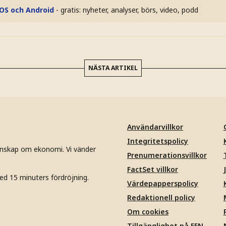
iOS och Android
- gratis: nyheter, analyser, börs, video, podd
NÄSTA ARTIKEL
Användarvillkor
Integritetspolicy
unskap om ekonomi. Vi vänder
Prenumerationsvillkor
FactSet villkor
ed 15 minuters fördröjning.
Värdepapperspolicy
Redaktionell policy
Om cookies
Tillgänglighet på EFN