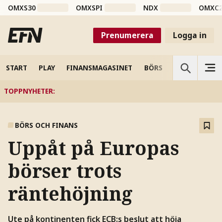
OMXS30
OMXSPI
NDX
OMXC
Prenumerera
Logga in
START
PLAY
FINANSMAGASINET
BÖRS
VETENSKAP
TOPPNYHETER
:
BÖRS OCH FINANS
Uppåt på Europas
börser trots
räntehöjning
Ute på kontinenten fick ECB:s beslut att höja