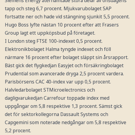
Siemens Energy återhämtade stora delar av onsdagens
tapp och steg 6,7 procent. Mjukvarubolaget SAP
fortsatte ner och hade vid stängning sjunkit 5,5 procent.
Hugo Boss lyfte nästan 10 procent efter att Frasers
Group lagt ett uppköpsbud på företaget.
I London steg FTSE 100-indexet 0,5 procent.
Elektronikbolaget Halma tyngde indexet och föll
närmare 16 procent efter bolaget släppt sin årsrapport.
Bäst gick det flygkedjan Easyjet och försäkringbolaget
Prudential som avancerade dryga 2,5 procent vardera.
Parisbörsens CAC 40-index var upp 0,5 procent.
Halvledarbolaget STMicroelectronics och
dagligvarukedjan Carrefour toppade index med
uppgångar om 5,8 respektive 1,3 procent. Sämst gick
det för sektorkollegorna Dassault Systems och
Capgemini som noterade nedgångar om 5,8 respektive
5,2 procent.