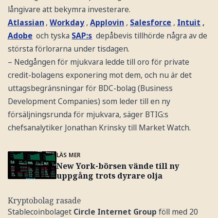
långivare att bekymra investerare.
Atlassian
,
Workday
,
Applovin
,
Salesforce
,
Intuit
,
Adobe
och tyska
SAP:s
depåbevis tillhörde några av de
största förlorarna under tisdagen.
– Nedgången för mjukvara ledde till oro för private
credit-bolagens exponering mot dem, och nu är det
uttagsbegränsningar för BDC-bolag (Business
Development Companies) som leder till en ny
försäljningsrunda för mjukvara, säger BTIG:s
chefsanalytiker Jonathan Krinsky till Market Watch.
LÄS MER
New York-börsen vände till ny
uppgång trots dyrare olja
Kryptobolag rasade
Stablecoinbolaget
Circle Internet Group
föll med 20