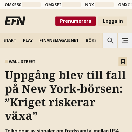
OMXS30
OMXSPI
NDX
OMXC
Prenumerera
Logga in
START
PLAY
FINANSMAGASINET
BÖRS
VETENSKAP
WALL STREET
Uppgång blev till fall
på New York-börsen:
”Kriget riskerar
växa”
Tolkningar av signaler om fredssamtal mellan USA