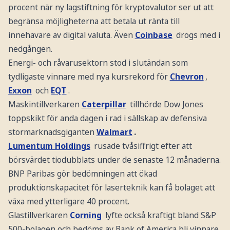
procent när ny lagstiftning för kryptovalutor ser ut att
begränsa möjligheterna att betala ut ränta till
innehavare av digital valuta. Även
Coinbase
drogs med i
nedgången.
Energi- och råvarusektorn stod i slutändan som
tydligaste vinnare med nya kursrekord för
Chevron
,
Exxon
och
EQT
.
Maskintillverkaren
Caterpillar
tillhörde Dow Jones
toppskikt för anda dagen i rad i sällskap av defensiva
stormarknadsgiganten
Walmart
.
Lumentum Holdings
rusade tvåsiffrigt efter att
börsvärdet tiodubblats under de senaste 12 månaderna.
BNP Paribas gör bedömningen att ökad
produktionskapacitet för laserteknik kan få bolaget att
växa med ytterligare 40 procent.
Glastillverkaren
Corning
lyfte också kraftigt bland S&P
500-bolagen och bedöms av Bank of America bli vinnare