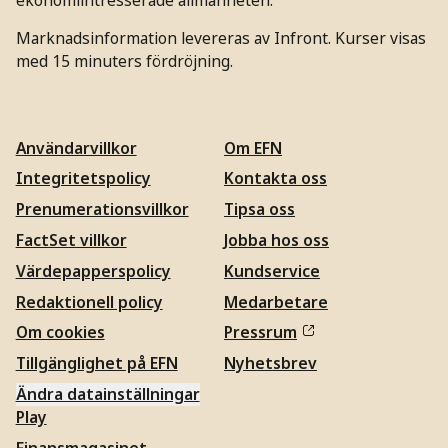
Marknadsinformation levereras av Infront. Kurser visas
med 15 minuters fördröjning.
Användarvillkor
Om EFN
Integritetspolicy
Kontakta oss
Prenumerationsvillkor
Tipsa oss
FactSet villkor
Jobba hos oss
Värdepapperspolicy
Kundservice
Redaktionell policy
Medarbetare
Om cookies
Pressrum
Tillgänglighet på EFN
Nyhetsbrev
Ändra datainställningar
Play
Finansmagasinet