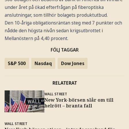
under året på ökad efterfrågan på fiberoptiska
anslutningar, som tillhör bolagets produktutbud.
Den 10-åriga obligationsräntan steg med 7 punkter och
nådde den högsta nivån sedan krigsutbrottet i
Mellanöstern på 4,40 procent.
FÖLJ TAGGAR
S&P 500
Nasdaq
Dow Jones
RELATERAT
WALL STREET
New York-börsen slår om till
helrött – branta fall
WALL STREET