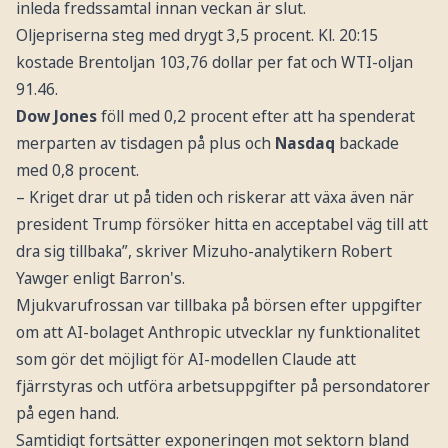
inleda fredssamtal innan veckan är slut.
Oljepriserna steg med drygt 3,5 procent. Kl. 20:15
kostade Brentoljan 103,76 dollar per fat och WTI-oljan
91.46.
Dow Jones
föll med 0,2 procent efter att ha spenderat
merparten av tisdagen på plus och
Nasdaq
backade
med 0,8 procent.
– Kriget drar ut på tiden och riskerar att växa även när
president Trump försöker hitta en acceptabel väg till att
dra sig tillbaka”, skriver Mizuho-analytikern Robert
Yawger enligt Barron's.
Mjukvarufrossan var tillbaka på börsen efter uppgifter
om att AI-bolaget Anthropic utvecklar ny funktionalitet
som gör det möjligt för AI-modellen Claude att
fjärrstyras och utföra arbetsuppgifter på persondatorer
på egen hand.
Samtidigt fortsätter exponeringen mot sektorn bland