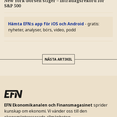
New York-börsen stiger – intradagsrekord för
S&P 500
Hämta EFN:s app för iOS och Android
- gratis:
nyheter, analyser, börs, video, podd
NÄSTA ARTIKEL
EFN Ekonomikanalen och Finansmagasinet
sprider
kunskap om ekonomi. Vi vänder oss till den
ekonomiintresserade allmänheten.