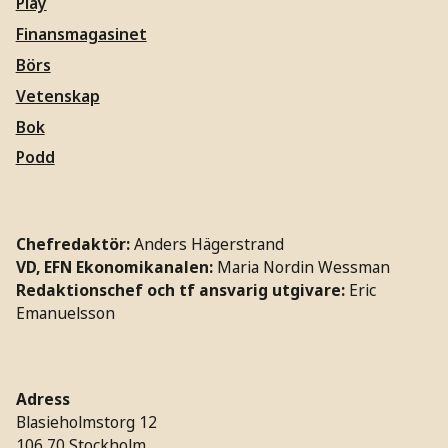
Play
Finansmagasinet
Börs
Vetenskap
Bok
Podd
Chefredaktör:
Anders Hägerstrand
VD, EFN Ekonomikanalen:
Maria Nordin Wessman
Redaktionschef och tf ansvarig utgivare:
Eric
Emanuelsson
Adress
Blasieholmstorg 12
106 70 Stockholm