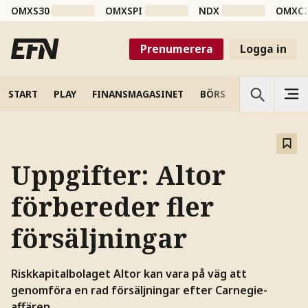
OMXS30
OMXSPI
NDX
OMXC
Prenumerera
Logga in
START
PLAY
FINANSMAGASINET
BÖRS
VETENSKAP
Uppgifter: Altor
förbereder fler
försäljningar
Riskkapitalbolaget Altor kan vara på väg att
genomföra en rad försäljningar efter Carnegie-
affären.