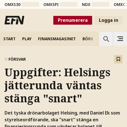
OMXS30
OMXSPI
NDX
OMXC
Prenumerera
Logga in
START
PLAY
FINANSMAGASINET
BÖRS
VETENSKAP
FÖRSVAR
Uppgifter: Helsings
jätterunda väntas
stänga "snart"
Det tyska drönarbolaget Helsing, med Daniel Ek som
styrelseordförande, ska "snart" stänga en
finansieringsrunda som värderar bolaget till