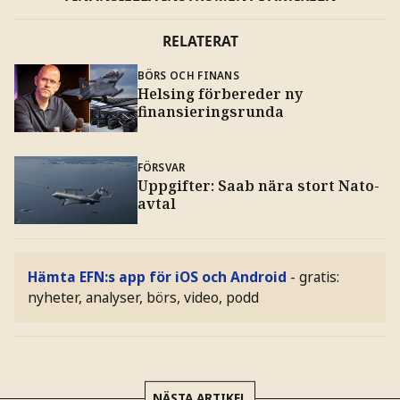
RELATERAT
BÖRS OCH FINANS
Helsing förbereder ny
finansieringsrunda
FÖRSVAR
Uppgifter: Saab nära stort Nato-
avtal
Hämta EFN:s app för iOS och Android
- gratis:
nyheter, analyser, börs, video, podd
NÄSTA ARTIKEL