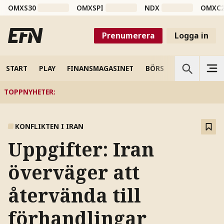
OMXS30
OMXSPI
NDX
OMXC
Prenumerera
Logga in
START
PLAY
FINANSMAGASINET
BÖRS
VETENSKAP
TOPPNYHETER
:
KONFLIKTEN I IRAN
Uppgifter: Iran
överväger att
återvända till
förhandlingar