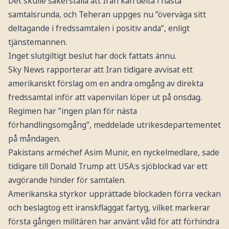
Det skulle säkerställa att Iran kan delta i nästa
samtalsrunda, och Teheran uppges nu ”överväga sitt
deltagande i fredssamtalen i positiv anda”, enligt
tjänstemannen.
Inget slutgiltigt beslut har dock fattats ännu.
Sky News rapporterar att Iran tidigare avvisat ett
amerikanskt förslag om en andra omgång av direkta
fredssamtal inför att vapenvilan löper ut på onsdag.
Regimen har ”ingen plan för nästa
förhandlingsomgång”, meddelade utrikesdepartementet
på måndagen.
Pakistans arméchef Asim Munir, en nyckelmedlare, sade
tidigare till Donald Trump att USA:s sjöblockad var ett
avgörande hinder för samtalen.
Amerikanska styrkor upprättade blockaden förra veckan
och beslagtog ett iranskflaggat fartyg, vilket markerar
första gången militären har använt våld för att förhindra