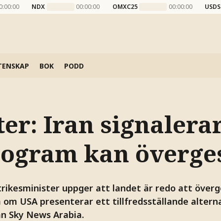
0:00:00
NDX
00:00:00
OMXC25
00:00:00
USDS
TENSKAP
BOK
PODD
er: Iran signalerar
ogram kan överge
rikesminister uppger att landet är redo att överg
om USA presenterar ett tillfredsställande altern
ån Sky News Arabia.