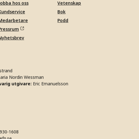
Jobba hos oss
Vetenskap
Kundservice
Bok
Medarbetare
Podd
Pressrum
Nyhetsbrev
strand
aria Nordin Wessman
arig utgivare:
Eric Emanuelsson
930-1608
efn.se