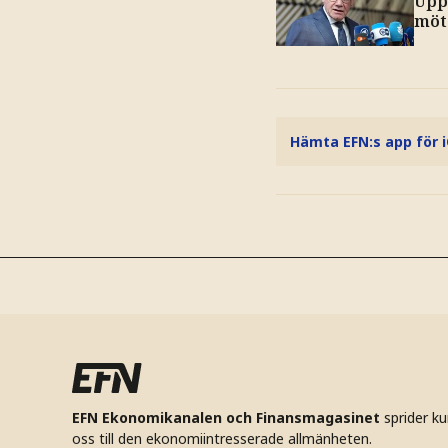
Upp
möt
Hämta EFN:s app för 
EFN Ekonomikanalen och Finansmagasinet
sprider k
oss till den ekonomiintresserade allmänheten.