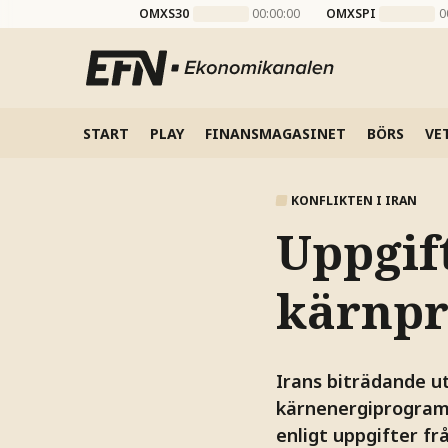
OMXS30
00:00:00
OMXSPI
0
START
PLAY
FINANSMAGASINET
BÖRS
VE
KONFLIKTEN I IRAN
Uppgift
kärnpr
Irans biträdande ut
kärnenergiprogram 
enligt uppgifter fr