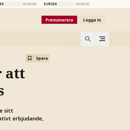
EK
00:00:00
EURSEK
00:00:00
Prenumerera
Logga in
Spara
 att
s
e sitt
ativt erbjudande,