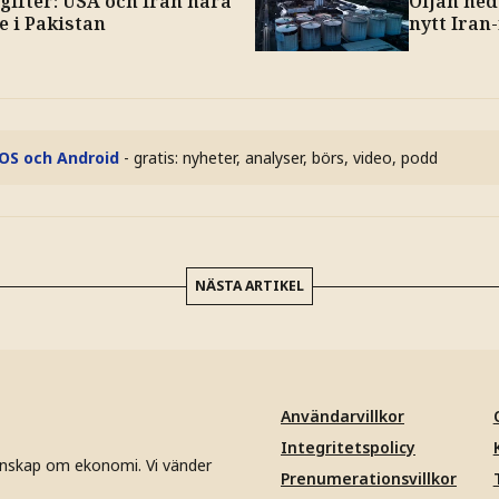
gifter: USA och Iran nära
Oljan ned
e i Pakistan
nytt Iran
iOS och Android
- gratis: nyheter, analyser, börs, video, podd
NÄSTA ARTIKEL
Användarvillkor
Integritetspolicy
unskap om ekonomi. Vi vänder
Prenumerationsvillkor