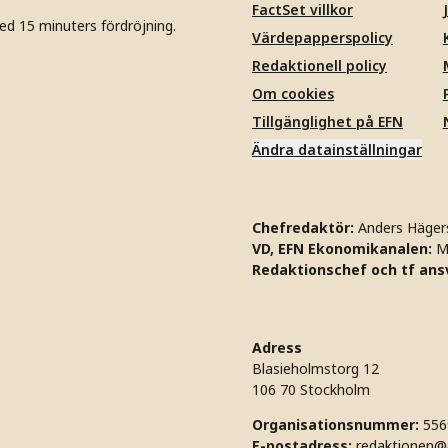
FactSet villkor
ed 15 minuters fördröjning.
Värdepapperspolicy
Redaktionell policy
Om cookies
Tillgänglighet på EFN
Ändra datainställningar
Chefredaktör:
Anders Häger
VD, EFN Ekonomikanalen:
M
Redaktionschef och tf ansv
Adress
Blasieholmstorg 12
106 70 Stockholm
Organisationsnummer:
556
E-postadress:
redaktionen@