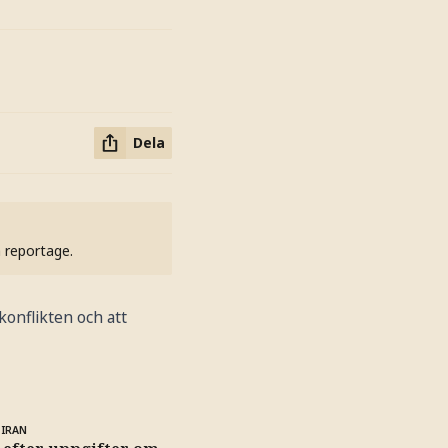
Dela
h reportage.
konflikten och att
 IRAN