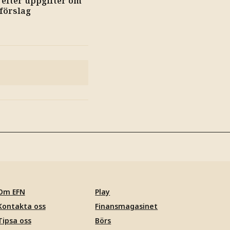
 efter uppgifter om
-förslag
Om EFN
Play
Kontakta oss
Finansmagasinet
Tipsa oss
Börs