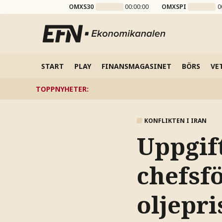
OMXS30
00:00:00
OMXSPI
0
START
PLAY
FINANSMAGASINET
BÖRS
VE
TOPPNYHETER
:
KONFLIKTEN I IRAN
Uppgift
chefsf
oljepri