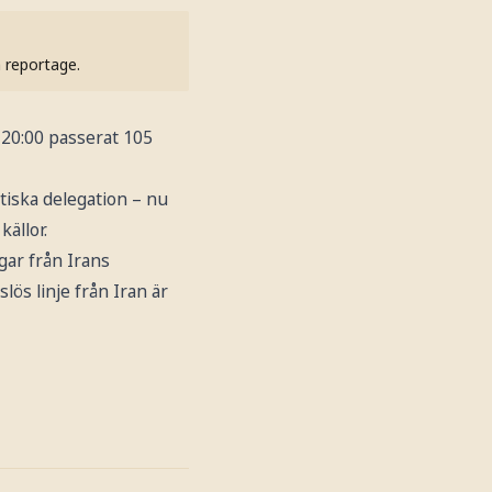
h reportage.
 20:00 passerat 105
iska delegation – nu
ällor.
gar från Irans
ös linje från Iran är