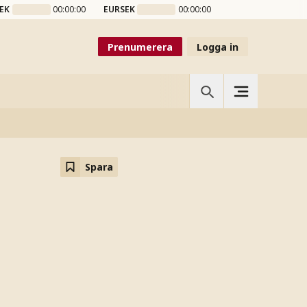
EK
00:00:00
EURSEK
00:00:00
Prenumerera
Logga in
Spara