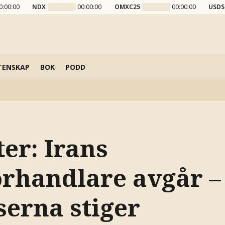
0:00:00
NDX
00:00:00
OMXC25
00:00:00
USDS
TENSKAP
BOK
PODD
er: Irans
örhandlare avgår –
serna stiger