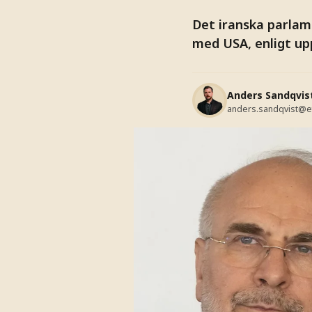
Det iranska parla
med USA, enligt upp
Anders Sandqvis
anders.sandqvist@e