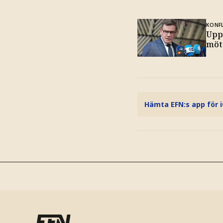
KONFL
Upp
möt
Hämta EFN:s app för 