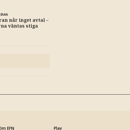
 IRAN
ran når inget avtal –
rna väntas stiga
Om EFN
Play