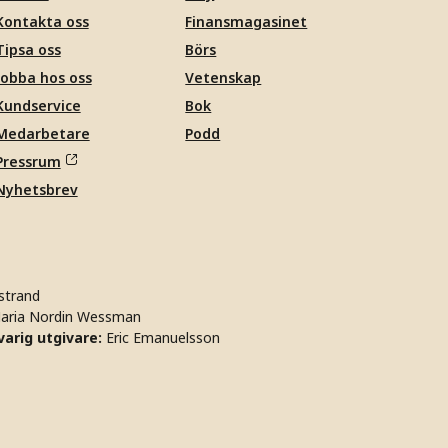
Kontakta oss
Finansmagasinet
Tipsa oss
Börs
Jobba hos oss
Vetenskap
Kundservice
Bok
Medarbetare
Podd
Pressrum
Nyhetsbrev
strand
aria Nordin Wessman
arig utgivare:
Eric Emanuelsson