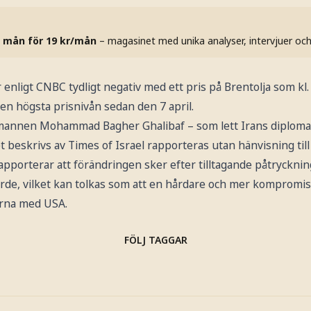
 mån för 19 kr/mån
– magasinet med unika analyser, intervjuer oc
nligt CNBC tydligt negativ med ett pris på Brentolja som kl.
den högsta prisnivån sedan den 7 april.
mannen Mohammad Bagher Ghalibaf – som lett Irans diplomat
 beskrivs av Times of Israel rapporteras utan hänvisning till k
apporterar att förändringen sker efter tilltagande påtrycknin
rde, vilket kan tolkas som att en hårdare och mer kompromissl
arna med USA.
FÖLJ TAGGAR