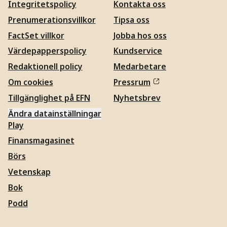
Integritetspolicy
Kontakta oss
Prenumerationsvillkor
Tipsa oss
FactSet villkor
Jobba hos oss
Värdepapperspolicy
Kundservice
Redaktionell policy
Medarbetare
Om cookies
Pressrum
Tillgänglighet på EFN
Nyhetsbrev
Ändra datainställningar
Play
Finansmagasinet
Börs
Vetenskap
Bok
Podd