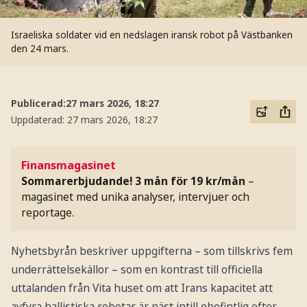
Israeliska soldater vid en nedslagen iransk robot på Västbanken
den 24 mars.
Publicerad:
27 mars 2026, 18:27
Uppdaterad:
27 mars 2026, 18:27
Finansmagasinet
Sommarerbjudande! 3 mån för 19 kr/mån
–
magasinet med unika analyser, intervjuer och
reportage.
Nyhetsbyrån beskriver uppgifterna – som tillskrivs fem
underrättelsekällor – som en kontrast till officiella
uttalanden från Vita huset om att Irans kapacitet att
avfyra ballistiska robotar är näst intill obefintlig efter