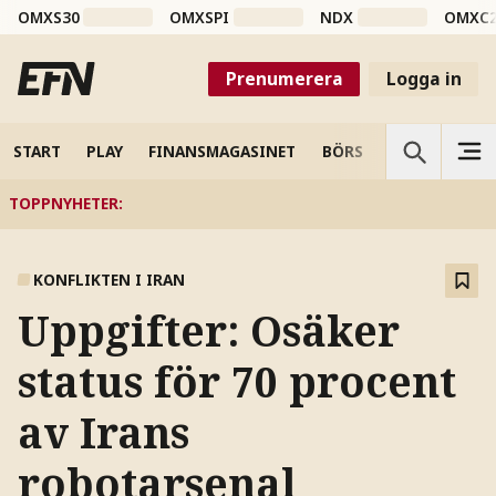
OMXS30
OMXSPI
NDX
OMXC
Prenumerera
Logga in
START
PLAY
FINANSMAGASINET
BÖRS
VETENSKAP
TOPPNYHETER
:
KONFLIKTEN I IRAN
Uppgifter: Osäker
status för 70 procent
av Irans
robotarsenal