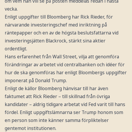
om vem han vill se på posten meddelas redan i nästa
vecka.
Enligt uppgifter till Bloomberg har Rick Rieder, för
närvarande investeringschef med inriktning på
räntepapper och en av de högsta beslutsfattarna vid
investeringsjätten Blackrock, stärkt sina aktier
ordentligt.
Hans erfarenhet från Wall Street, vilja att genomföra
förändringar av arbetet vid centralbanken och idéer för
hur de ska genomföras har enligt Bloombergs uppgifter
imponerat på Donald Trump.
Enligt de källor Bloomberg hänvisar till har även
faktumet att Rick Rieder – till skillnad från övriga
kandidater – aldrig tidigare arbetat vid Fed varit till hans
fördel. Enligt uppgiftslämnarna ser Trump honom som
en person som inte känner samma förpliktelser
gentemot institutionen.