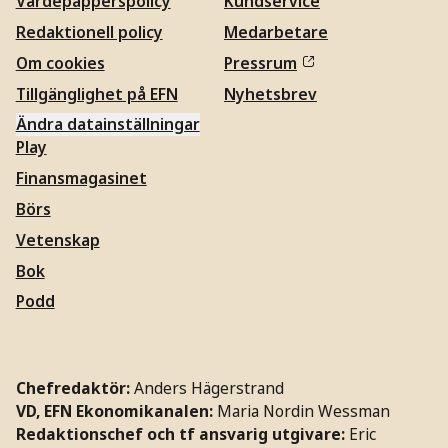
Värdepapperspolicy
Kundservice
Redaktionell policy
Medarbetare
Om cookies
Pressrum
Tillgänglighet på EFN
Nyhetsbrev
Ändra datainställningar
Play
Finansmagasinet
Börs
Vetenskap
Bok
Podd
Chefredaktör:
Anders Hägerstrand
VD, EFN Ekonomikanalen:
Maria Nordin Wessman
Redaktionschef och tf ansvarig utgivare:
Eric