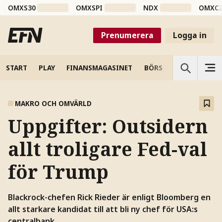
OMXS30
OMXSPI
NDX
OMXC
Prenumerera
Logga in
START
PLAY
FINANSMAGASINET
BÖRS
VETENSKAP
MAKRO OCH OMVÄRLD
Uppgifter: Outsidern
allt troligare Fed-val
för Trump
Blackrock-chefen Rick Rieder är enligt Bloomberg en
allt starkare kandidat till att bli ny chef för USA:s
centralbank.