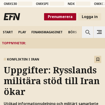
OMXS30
OMXSPI
NDX
OMXC
Prenumerera
Logga in
START
PLAY
FINANSMAGASINET
BÖRS
VETENSKAP
TOPPNYHETER
:
KONFLIKTEN I IRAN
Uppgifter: Rysslands
militära stöd till Iran
ökar
Utökad informationsdelning och militärt samarbete