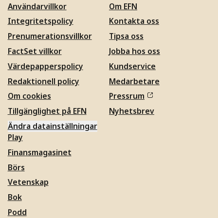
Användarvillkor
Om EFN
Integritetspolicy
Kontakta oss
Prenumerationsvillkor
Tipsa oss
FactSet villkor
Jobba hos oss
Värdepapperspolicy
Kundservice
Redaktionell policy
Medarbetare
Om cookies
Pressrum
Tillgänglighet på EFN
Nyhetsbrev
Ändra datainställningar
Play
Finansmagasinet
Börs
Vetenskap
Bok
Podd