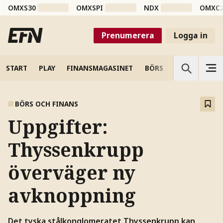
OMXS30
OMXSPI
NDX
OMXC
Prenumerera
Logga in
START
PLAY
FINANSMAGASINET
BÖRS
VETENSKAP
BÖRS OCH FINANS
Uppgifter:
Thyssenkrupp
överväger ny
avknoppning
Det tyska stålkonglomeratet Thyssenkrupp kan