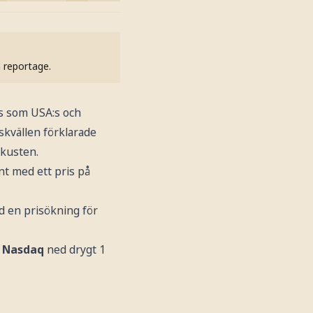
h reportage.
as som USA:s och
skvällen förklarade
 kusten.
nt med ett pris på
d en prisökning för
,
Nasdaq
ned drygt 1