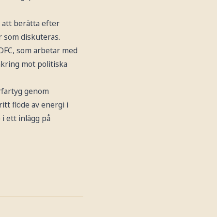
att berätta efter
ar som diskuteras.
 DFC, som arbetar med
äkring mot politiska
rfartyg genom
t flöde av energi i
i ett inlägg på