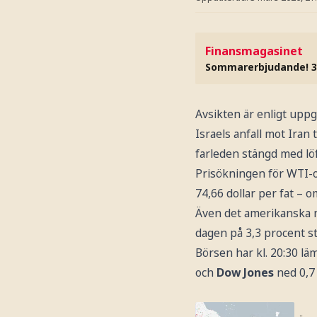
Finansmagasinet
Sommarerbjudande! 3
Avsikten är enligt upp
Israels anfall mot Iran
farleden stängd med löf
Prisökningen för WTI-o
74,66 dollar per fat – 
Även det amerikanska n
dagen på 3,3 procent str
Börsen har kl. 20:30 l
och
Dow Jones
ned 0,7