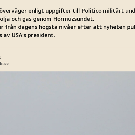
erväger enligt uppgifter till Politico militärt un
 olja och gas genom Hormuzsundet.
er från dagens högsta nivåer efter att nyheten pu
s av USA:s president.
t
fn.se