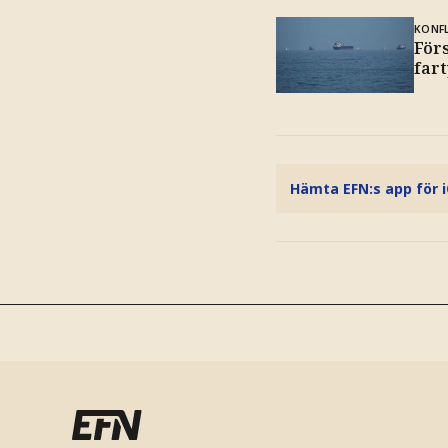
KONFL
För
far
Hämta EFN:s app för 