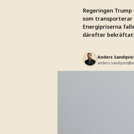
Regeringen Trump öv
som transporterar
Energipriserna fall
därefter bekräftat
Anders Sandqvis
anders.sandqvist@e