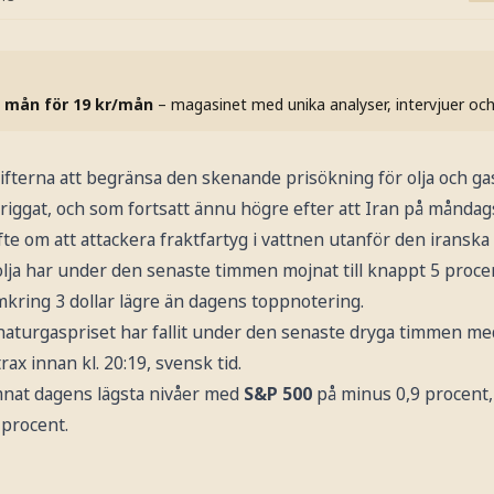
 mån för 19 kr/mån
– magasinet med unika analyser, intervjuer oc
gifterna att begränsa den skenande prisökning för olja och g
 triggat, och som fortsatt ännu högre efter att Iran på måndag
te om att attackera fraktfartyg i vattnen utanför den iranska
lja har under den senaste timmen mojnat till knappt 5 proce
omkring 3 dollar lägre än dagens toppnotering.
aturgaspriset har fallit under den senaste dryga timmen me
ax innan kl. 20:19, svensk tid.
ämnat dagens lägsta nivåer med
S&P 500
på minus 0,9 procent
 procent.