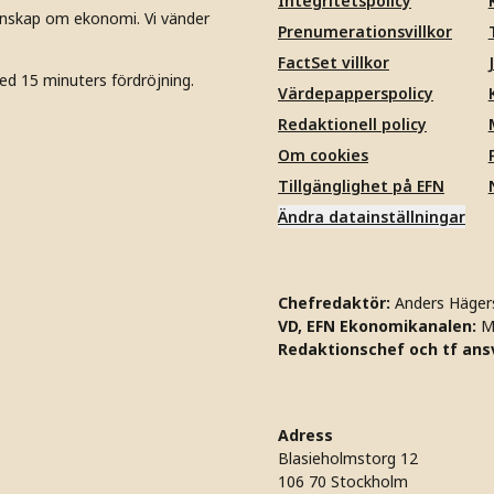
Integritetspolicy
unskap om ekonomi. Vi vänder
Prenumerationsvillkor
FactSet villkor
ed 15 minuters fördröjning.
Värdepapperspolicy
Redaktionell policy
Om cookies
Tillgänglighet på EFN
Ändra datainställningar
Chefredaktör:
Anders Häger
VD, EFN Ekonomikanalen:
M
Redaktionschef och tf ansv
Adress
Blasieholmstorg 12
106 70 Stockholm