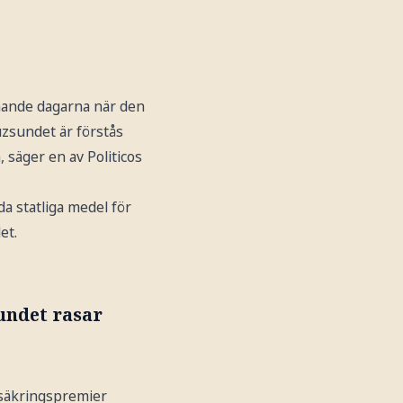
ande dagarna när den
uzsundet är förstås
 säger en av Politicos
a statliga medel för
et.
undet rasar
rsäkringspremier