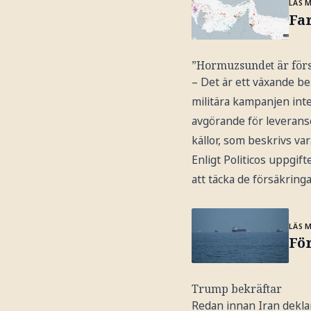
LÄS 
Fa
”Hormuzsundet är för
– Det är ett växande 
militära kampanjen inte
avgörande för leveranse
källor, som beskrivs va
Enligt Politicos uppgi
att täcka de försäkring
LÄS 
Fö
Trump bekräftar
Redan innan Iran dekla