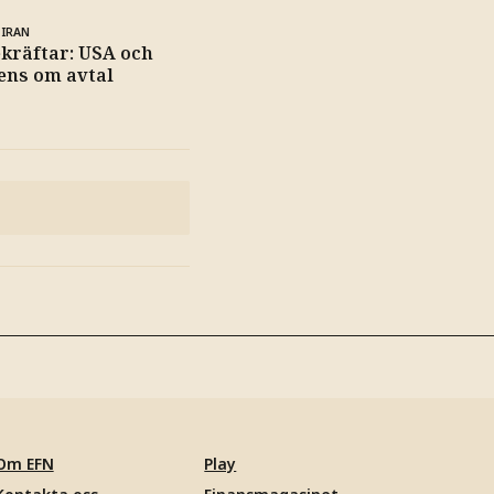
 IRAN
kräftar: USA och
ens om avtal
Om EFN
Play