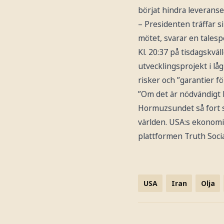
börjat hindra leveranse
– Presidenten träffar s
mötet, svarar en talespe
Kl. 20:37 på tisdagskv
utvecklingsprojekt i lå
risker och ”garantier fö
”Om det är nödvändigt
Hormuzsundet så fort so
världen. USA:s ekonomis
plattformen Truth Socia
USA
Iran
Olja