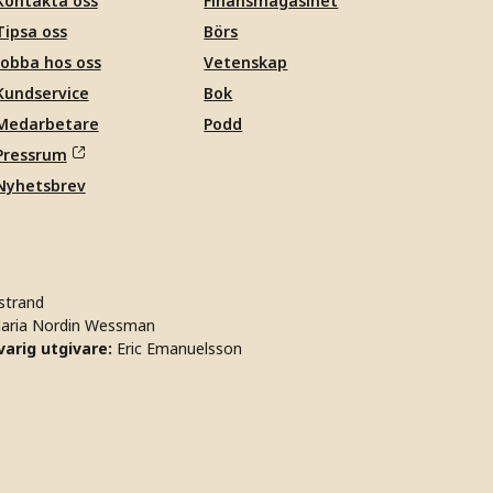
Kontakta oss
Finansmagasinet
Tipsa oss
Börs
Jobba hos oss
Vetenskap
Kundservice
Bok
Medarbetare
Podd
Pressrum
Nyhetsbrev
strand
aria Nordin Wessman
arig utgivare:
Eric Emanuelsson