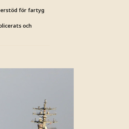
derstöd för fartyg
blicerats och