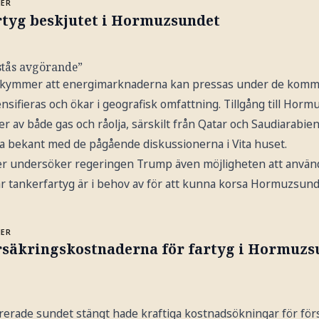
MER
rtyg beskjutet i Hormuzsundet
stås avgörande”
bekymmer att energimarknaderna kan pressas under de komm
nsifieras och ökar i geografisk omfattning. Tillgång till Horm
r av både gas och råolja, särskilt från Qatar och Saudiarabien,
ra bekant med de pågående diskussionerna i Vita huset.
fter undersöker regeringen Trump även möjligheten att använd
ar tankerfartyg är i behov av för att kunna korsa Hormuzsund
MER
rsäkringskostnaderna för fartyg i Hormuzs
rerade sundet stängt hade kraftiga kostnadsökningar för fö