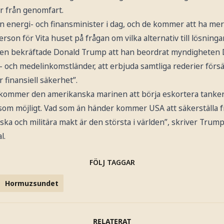
r från genomfart.
in energi- och finansminister i dag, och de kommer att ha mer 
rson för Vita huset på frågan om vilka alternativ till lösning
ällen bekräftade Donald Trump att han beordrat myndigheten
g- och medelinkomstländer, att erbjuda samtliga rederier förs
r finansiell säkerhet”.
 kommer den amerikanska marinen att börja eskortera tanke
m möjligt. Vad som än händer kommer USA att säkerställa frit
ka och militära makt är den största i världen”, skriver Trump 
l.
FÖLJ TAGGAR
Hormuzsundet
RELATERAT