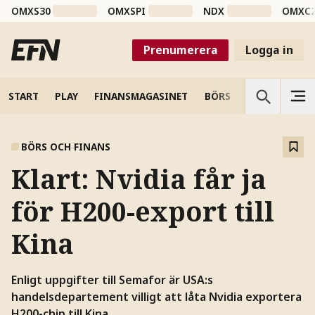
OMXS30
OMXSPI
NDX
OMXC
Prenumerera
Logga in
START
PLAY
FINANSMAGASINET
BÖRS
VETENSKAP
BÖRS OCH FINANS
Klart: Nvidia får ja
för H200-export till
Kina
Enligt uppgifter till Semafor är USA:s
handelsdepartement villigt att låta Nvidia exportera
H200-chip till Kina.