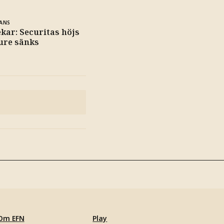
ANS
kar: Securitas höjs
ure sänks
Om EFN
Play