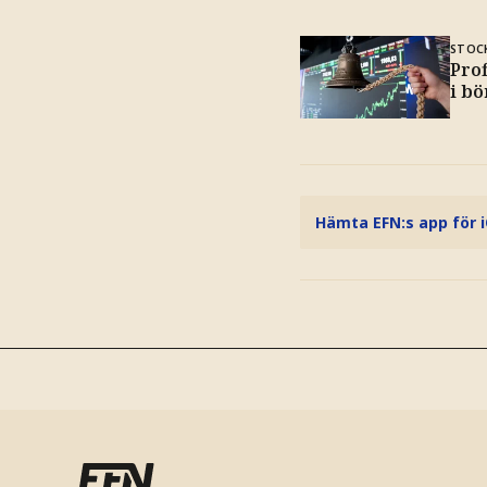
STOC
Pro
i bö
Hämta EFN:s app för 