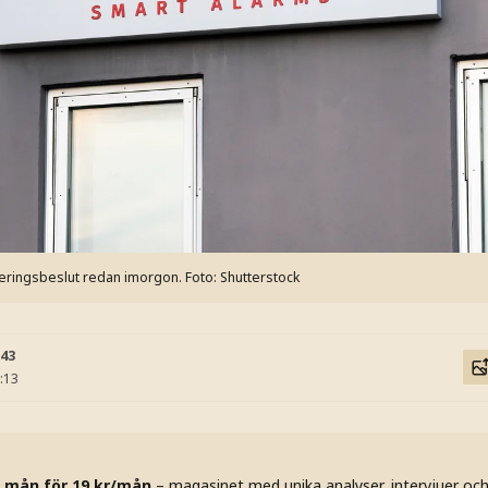
teringsbeslut redan imorgon.
Foto: Shutterstock
:43
:13
 mån för 19 kr/mån
– magasinet med unika analyser, intervjuer oc