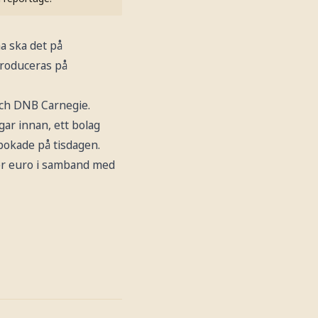
a ska det på
troduceras på
och DNB Carnegie.
ar innan, ett bolag
bokade på tisdagen.
der euro i samband med