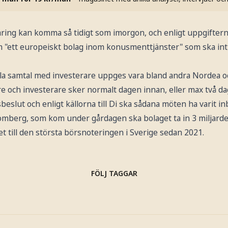
aring kan komma så tidigt som imorgon, och enligt uppgiftern
 "ett europeiskt bolag inom konusmenttjänster" som ska in
la samtal med investerare uppges vara bland andra Nordea 
 och investerare sker normalt dagen innan, eller max två dag
lut och enligt källorna till Di ska sådana möten ha varit in
Bloomberg, som kom under gårdagen ska bolaget ta in 3 miljar
et till den största börsnoteringen i Sverige sedan 2021.
FÖLJ TAGGAR