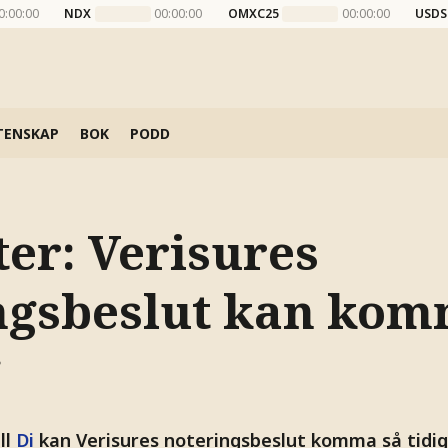
0:00:00
NDX
00:00:00
OMXC25
00:00:00
USDS
TENSKAP
BOK
PODD
er: Verisures
ngsbeslut kan ko
g
ill
Di
kan Verisures noteringsbeslut komma så tidi