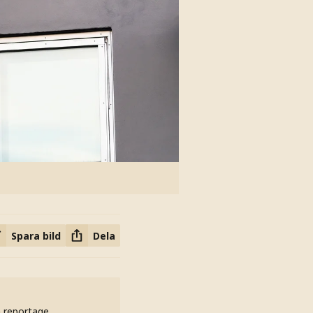
Spara bild
Dela
h reportage.