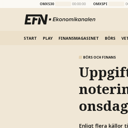
OMXS30
00:00:00
OMXSPI
0
START
PLAY
FINANSMAGASINET
BÖRS
VE
BÖRS OCH FINANS
Uppgift
noteri
onsda
Enligt flera källor t