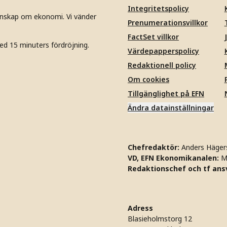
Integritetspolicy
unskap om ekonomi. Vi vänder
Prenumerationsvillkor
FactSet villkor
ed 15 minuters fördröjning.
Värdepapperspolicy
Redaktionell policy
Om cookies
Tillgänglighet på EFN
Ändra datainställningar
Chefredaktör:
Anders Häger
VD, EFN Ekonomikanalen:
M
Redaktionschef och tf ansv
Adress
Blasieholmstorg 12