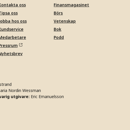
Kontakta oss
Finansmagasinet
Tipsa oss
Börs
Jobba hos oss
Vetenskap
Kundservice
Bok
Medarbetare
Podd
Pressrum
Nyhetsbrev
strand
aria Nordin Wessman
arig utgivare:
Eric Emanuelsson