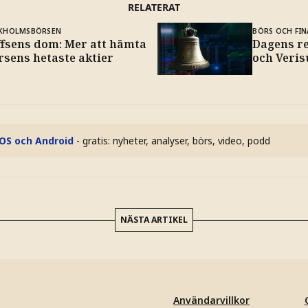
RELATERAT
KHOLMSBÖRSEN
BÖRS OCH FIN
ffsens dom: Mer att hämta
Dagens re
rsens hetaste aktier
och Veris
iOS och Android
- gratis: nyheter, analyser, börs, video, podd
NÄSTA ARTIKEL
Användarvillkor