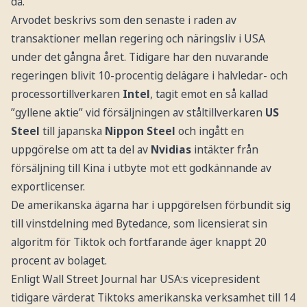
då.
Arvodet beskrivs som den senaste i raden av
transaktioner mellan regering och näringsliv i USA
under det gångna året. Tidigare har den nuvarande
regeringen blivit 10-procentig delägare i halvledar- och
processortillverkaren
Intel
, tagit emot en så kallad
”gyllene aktie” vid försäljningen av ståltillverkaren
US
Steel
till japanska
Nippon Steel
och ingått en
uppgörelse om att ta del av
Nvidias
intäkter från
försäljning till Kina i utbyte mot ett godkännande av
exportlicenser.
De amerikanska ägarna har i uppgörelsen förbundit sig
till vinstdelning med Bytedance, som licensierat sin
algoritm för Tiktok och fortfarande äger knappt 20
procent av bolaget.
Enligt Wall Street Journal har USA:s vicepresident
tidigare värderat Tiktoks amerikanska verksamhet till 14