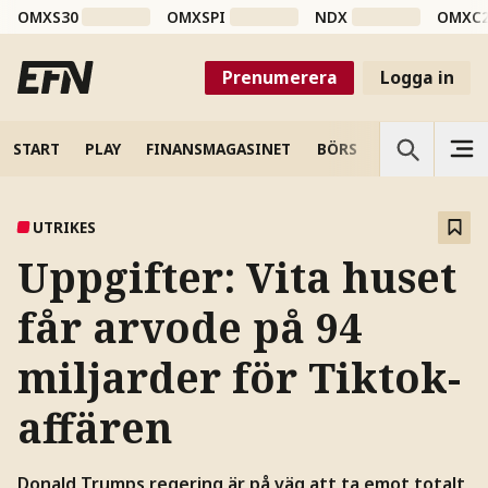
OMXS30
OMXSPI
NDX
OMXC
Prenumerera
Logga in
START
PLAY
FINANSMAGASINET
BÖRS
VETENSKAP
UTRIKES
Uppgifter: Vita huset
får arvode på 94
miljarder för Tiktok-
affären
Donald Trumps regering är på väg att ta emot totalt