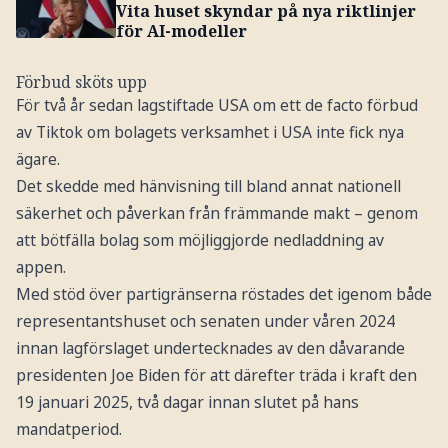
Vita huset skyndar på nya riktlinjer
för AI-modeller
Förbud sköts upp
För två år sedan lagstiftade USA om ett de facto förbud
av Tiktok om bolagets verksamhet i USA inte fick nya
ägare.
Det skedde med hänvisning till bland annat nationell
säkerhet och påverkan från främmande makt – genom
att bötfälla bolag som möjliggjorde nedladdning av
appen.
Med stöd över partigränserna röstades det igenom både
representantshuset och senaten under våren 2024
innan lagförslaget undertecknades av den dåvarande
presidenten Joe Biden för att därefter träda i kraft den
19 januari 2025, två dagar innan slutet på hans
mandatperiod.