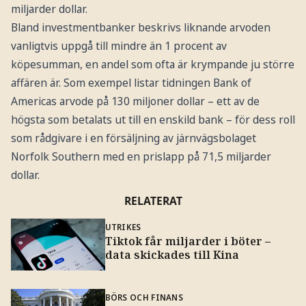
miljarder dollar.
Bland investmentbanker beskrivs liknande arvoden
vanligtvis uppgå till mindre än 1 procent av
köpesumman, en andel som ofta är krympande ju större
affären är. Som exempel listar tidningen Bank of
Americas arvode på 130 miljoner dollar – ett av de
högsta som betalats ut till en enskild bank – för dess roll
som rådgivare i en försäljning av järnvägsbolaget
Norfolk Southern med en prislapp på 71,5 miljarder
dollar.
RELATERAT
UTRIKES
Tiktok får miljarder i böter –
data skickades till Kina
BÖRS OCH FINANS