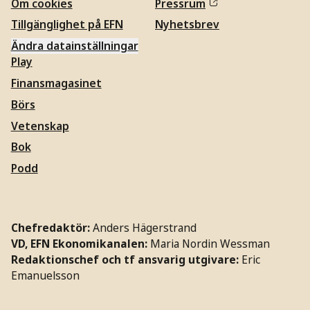
Om cookies
Pressrum
Tillgänglighet på EFN
Nyhetsbrev
Ändra datainställningar
Play
Finansmagasinet
Börs
Vetenskap
Bok
Podd
Chefredaktör:
Anders Hägerstrand
VD, EFN Ekonomikanalen:
Maria Nordin Wessman
Redaktionschef och tf ansvarig utgivare:
Eric
Emanuelsson