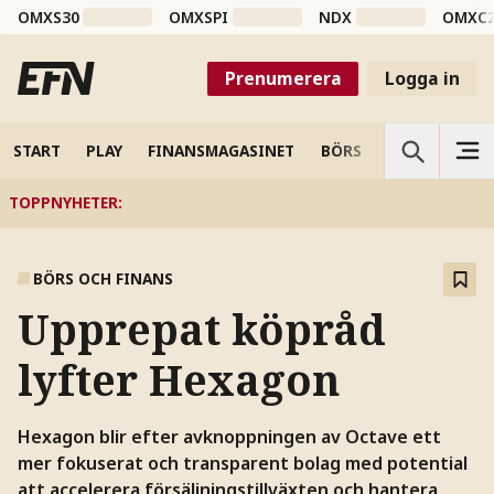
OMXS30
OMXSPI
NDX
OMXC
Prenumerera
Logga in
START
PLAY
FINANSMAGASINET
BÖRS
VETENSKAP
TOPPNYHETER
:
BÖRS OCH FINANS
Upprepat köpråd
lyfter Hexagon
Hexagon blir efter avknoppningen av Octave ett
mer fokuserat och transparent bolag med potential
att accelerera försäljningstillväxten och hantera