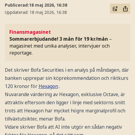
Publicerad:
18 maj 2026, 16:38
Uppdaterad:
18 maj 2026, 16:38
Finansmagasinet
Sommarerbjudande! 3 mån för 19 kr/mån
–
magasinet med unika analyser, intervjuer och
reportage.
Det skriver Bofa Securities i en analys på måndagen, där
banken upprepar sin köprekommendation och riktkurs
120 kronor för
Hexagon
.
Nuvarande värdering av Hexagon, exklusive Octave, är
attraktiv eftersom den ligger i linje med sektorns snitt
trots att Hexagon har mycket högre marginalprofil och
tillväxtutsikter, menar Bofa.
Vidare skriver Bofa att AI inte utgör en sådan negativ
faktor för Hexagon, på det sätt som