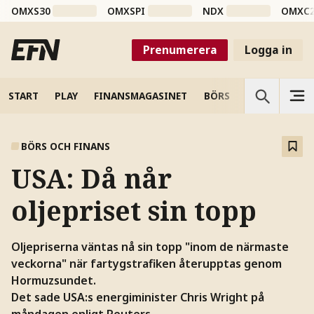
OMXS30
OMXSPI
NDX
OMXC
Prenumerera
Logga in
START
PLAY
FINANSMAGASINET
BÖRS
VETENSKAP
BÖRS OCH FINANS
USA: Då når
oljepriset sin topp
Oljepriserna väntas nå sin topp "inom de närmaste
veckorna" när fartygstrafiken återupptas genom
Hormuzsundet.
Det sade USA:s energiminister Chris Wright på
måndagen enligt Reuters.