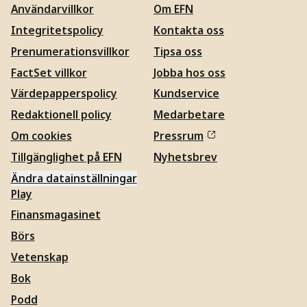
Användarvillkor
Om EFN
Integritetspolicy
Kontakta oss
Prenumerationsvillkor
Tipsa oss
FactSet villkor
Jobba hos oss
Värdepapperspolicy
Kundservice
Redaktionell policy
Medarbetare
Om cookies
Pressrum
Tillgänglighet på EFN
Nyhetsbrev
Ändra datainställningar
Play
Finansmagasinet
Börs
Vetenskap
Bok
Podd