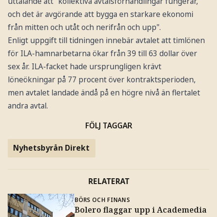
uttalande att "kollektiva avtalsförhandlingar fungerar,
och det är avgörande att bygga en starkare ekonomi
från mitten och utåt och nerifrån och upp".
Enligt uppgift till tidningen innebär avtalet att timlönen
för ILA-hamnarbetarna ökar från 39 till 63 dollar över
sex år. ILA-facket hade ursprungligen krävt
löneökningar på 77 procent över kontraktsperioden,
men avtalet landade ändå på en högre nivå än flertalet
andra avtal.
FÖLJ TAGGAR
Nyhetsbyrån Direkt
RELATERAT
BÖRS OCH FINANS
Bolero flaggar upp i Academedia