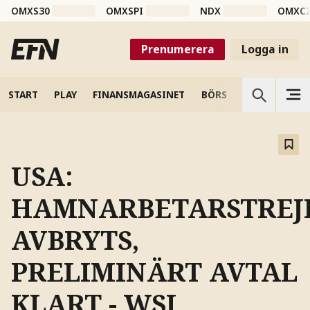
OMXS30
OMXSPI
NDX
OMXC
Prenumerera
Logga in
START
PLAY
FINANSMAGASINET
BÖRS
VETENSKAP
USA:
HAMNARBETARSTREJ
AVBRYTS,
PRELIMINÄRT AVTAL
KLART - WSJ