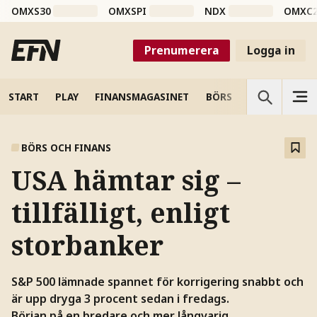
OMXS30
OMXSPI
NDX
OMXC
Prenumerera
Logga in
START
PLAY
FINANSMAGASINET
BÖRS
VETENSKAP
BÖRS OCH FINANS
USA hämtar sig –
tillfälligt, enligt
storbanker
S&P 500 lämnade spannet för korrigering snabbt och
är upp dryga 3 procent sedan i fredags.
Början på en bredare och mer långvarig