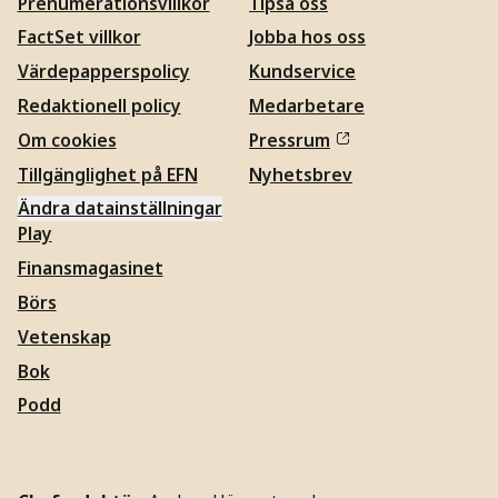
Prenumerationsvillkor
Tipsa oss
FactSet villkor
Jobba hos oss
Värdepapperspolicy
Kundservice
Redaktionell policy
Medarbetare
Om cookies
Pressrum
Tillgänglighet på EFN
Nyhetsbrev
Ändra datainställningar
Play
Finansmagasinet
Börs
Vetenskap
Bok
Podd