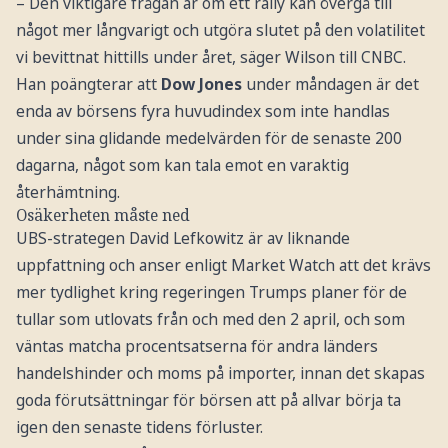
– Den viktigare frågan är om ett rally kan övergå till
något mer långvarigt och utgöra slutet på den volatilitet
vi bevittnat hittills under året, säger Wilson till CNBC.
Han poängterar att
Dow Jones
under måndagen är det
enda av börsens fyra huvudindex som inte handlas
under sina glidande medelvärden för de senaste 200
dagarna, något som kan tala emot en varaktig
återhämtning.
Osäkerheten måste ned
UBS-strategen David Lefkowitz är av liknande
uppfattning och anser enligt Market Watch att det krävs
mer tydlighet kring regeringen Trumps planer för de
tullar som utlovats från och med den 2 april, och som
väntas matcha procentsatserna för andra länders
handelshinder och moms på importer, innan det skapas
goda förutsättningar för börsen att på allvar börja ta
igen den senaste tidens förluster.