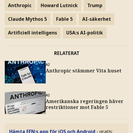
Anthropic
Howard Lutnick
Trump
Claude Mythos 5
Fable 5
AI-säkerhet
Artificiell intelligens
USA:s AI-politik
RELATERAT
AI
Anthropic stämmer Vita huset
AI
Amerikanska regeringen häver
restriktioner mot Fable 5
Hämta EFN:s app för iOS och Android
- gratis: