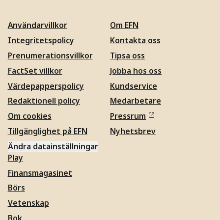
Användarvillkor
Om EFN
Integritetspolicy
Kontakta oss
Prenumerationsvillkor
Tipsa oss
FactSet villkor
Jobba hos oss
Värdepapperspolicy
Kundservice
Redaktionell policy
Medarbetare
Om cookies
Pressrum
Tillgänglighet på EFN
Nyhetsbrev
Ändra datainställningar
Play
Finansmagasinet
Börs
Vetenskap
Bok