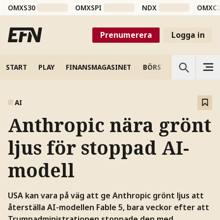
OMXS30
OMXSPI
NDX
OMXC
Prenumerera
Logga in
START
PLAY
FINANSMAGASINET
BÖRS
VETENSKAP
AI
Anthropic nära grönt
ljus för stoppad AI-
modell
USA kan vara på väg att ge Anthropic grönt ljus att
återställa AI-modellen Fable 5, bara veckor efter att
Trumpadministrationen stoppade den med