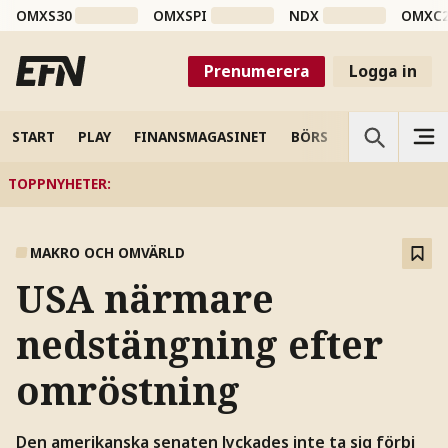
OMXS30
OMXSPI
NDX
OMXC
Prenumerera
Logga in
START
PLAY
FINANSMAGASINET
BÖRS
VETENSKAP
TOPPNYHETER
:
MAKRO OCH OMVÄRLD
USA närmare
nedstängning efter
omröstning
Den amerikanska senaten lyckades inte ta sig förbi