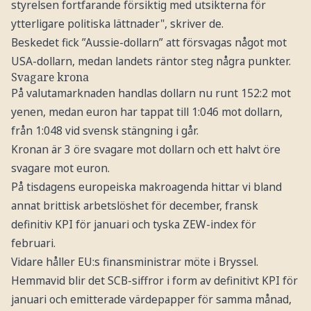
styrelsen fortfarande försiktig med utsikterna för
ytterligare politiska lättnader", skriver de.
Beskedet fick ”Aussie-dollarn” att försvagas något mot
USA-dollarn, medan landets räntor steg några punkter.
Svagare krona
På valutamarknaden handlas dollarn nu runt 152:2 mot
yenen, medan euron har tappat till 1:046 mot dollarn,
från 1:048 vid svensk stängning i går.
Kronan är 3 öre svagare mot dollarn och ett halvt öre
svagare mot euron.
På tisdagens europeiska makroagenda hittar vi bland
annat brittisk arbetslöshet för december, fransk
definitiv KPI för januari och tyska ZEW-index för
februari.
Vidare håller EU:s finansministrar möte i Bryssel.
Hemmavid blir det SCB-siffror i form av definitivt KPI för
januari och emitterade värdepapper för samma månad,