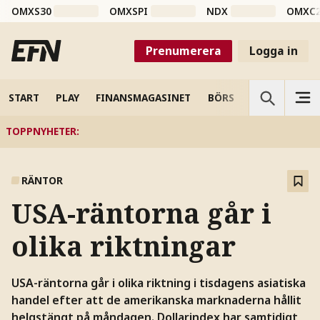
OMXS30
OMXSPI
NDX
OMXC
Prenumerera
Logga in
START
PLAY
FINANSMAGASINET
BÖRS
VETENSKAP
TOPPNYHETER
:
RÄNTOR
USA-räntorna går i
olika riktningar
USA-räntorna går i olika riktning i tisdagens asiatiska
handel efter att de amerikanska marknaderna hållit
helgstängt på måndagen. Dollarindex har samtidigt