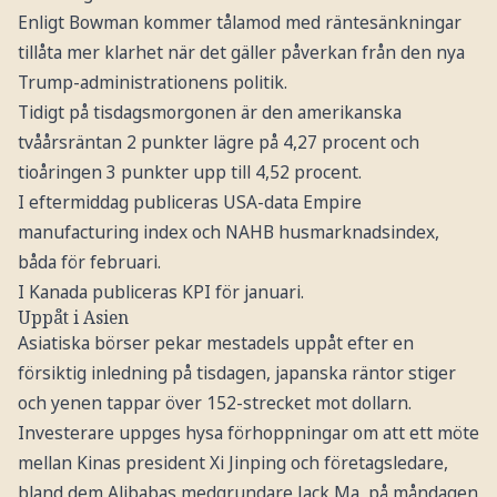
Enligt Bowman kommer tålamod med räntesänkningar
tillåta mer klarhet när det gäller påverkan från den nya
Trump-administrationens politik.
Tidigt på tisdagsmorgonen är den amerikanska
tvåårsräntan 2 punkter lägre på 4,27 procent och
tioåringen 3 punkter upp till 4,52 procent.
I eftermiddag publiceras USA-data Empire
manufacturing index och NAHB husmarknadsindex,
båda för februari.
I Kanada publiceras KPI för januari.
Uppåt i Asien
Asiatiska börser pekar mestadels uppåt efter en
försiktig inledning på tisdagen, japanska räntor stiger
och yenen tappar över 152-strecket mot dollarn.
Investerare uppges hysa förhoppningar om att ett möte
mellan Kinas president Xi Jinping och företagsledare,
bland dem Alibabas medgrundare Jack Ma, på måndagen