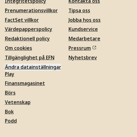
Integritetspolicy
Kontakta oss
Prenumerationsvillkor
Tipsa oss
FactSet villkor
Jobba hos oss
Värdepapperspolicy
Kundservice
Redaktionell policy
Medarbetare
Om cookies
Pressrum
Tillgänglighet på EFN
Nyhetsbrev
Ändra datainställningar
Play
Finansmagasinet
Börs
Vetenskap
Bok
Podd