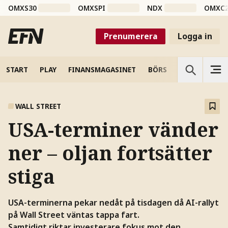
OMXS30
OMXSPI
NDX
OMXC
Prenumerera
Logga in
START
PLAY
FINANSMAGASINET
BÖRS
VETENSKAP
WALL STREET
USA-terminer vänder
ner – oljan fortsätter
stiga
USA-terminerna pekar nedåt på tisdagen då AI-rallyt
på Wall Street väntas tappa fart.
Samtidigt riktar investerare fokus mot den