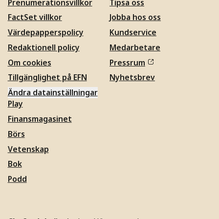
Prenumerationsvillkor
Tipsa oss
FactSet villkor
Jobba hos oss
Värdepapperspolicy
Kundservice
Redaktionell policy
Medarbetare
Om cookies
Pressrum
Tillgänglighet på EFN
Nyhetsbrev
Ändra datainställningar
Play
Finansmagasinet
Börs
Vetenskap
Bok
Podd