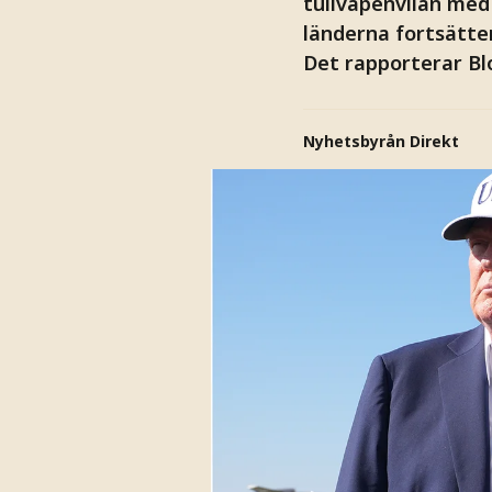
tullvapenvilan med 
länderna fortsätter
Det rapporterar B
Nyhetsbyrån Direkt