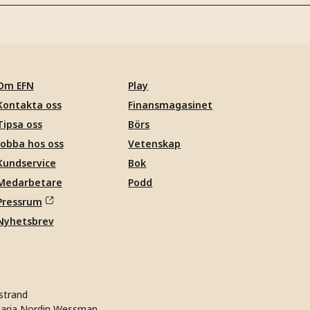
Om EFN
Play
Kontakta oss
Finansmagasinet
Tipsa oss
Börs
Jobba hos oss
Vetenskap
Kundservice
Bok
Medarbetare
Podd
Pressrum
Nyhetsbrev
strand
aria Nordin Wessman