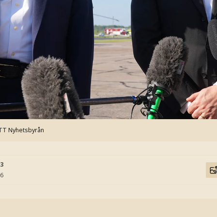
 TT Nyhetsbyrån
03
06