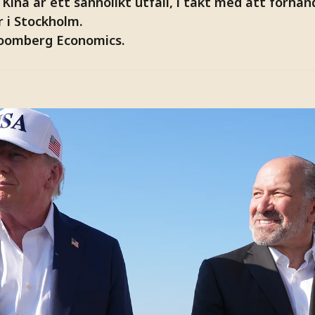
Kina är ett sannolikt utfall, i takt med att förha
 i Stockholm.
loomberg Economics.