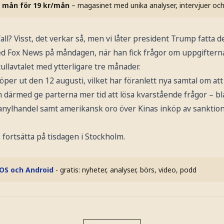
 mån för 19 kr/mån
– magasinet med unika analyser, intervjuer oc
fall? Visst, det verkar så, men vi låter president Trump fatta d
med Fox News på måndagen, när han fick frågor om uppgifterna
tullavtalet med ytterligare tre månader.
öper ut den 12 augusti, vilket har föranlett nya samtal om att
därmed ge parterna mer tid att lösa kvarstående frågor – b
ntanylhandel samt amerikansk oro över Kinas inköp av sanktio
fortsätta på tisdagen i Stockholm.
iOS och Android
- gratis: nyheter, analyser, börs, video, podd