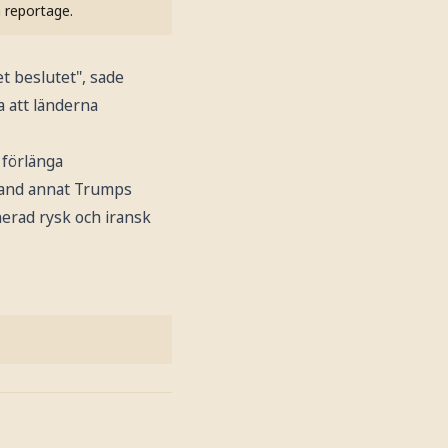
h reportage.
et beslutet", sade
 att länderna
 förlänga
land annat Trumps
nerad rysk och iransk