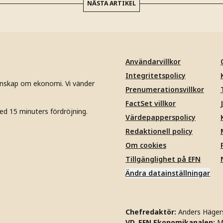
NÄSTA ARTIKEL
Användarvillkor
Integritetspolicy
unskap om ekonomi. Vi vänder
Prenumerationsvillkor
FactSet villkor
ed 15 minuters fördröjning.
Värdepapperspolicy
Redaktionell policy
Om cookies
Tillgänglighet på EFN
Ändra datainställningar
Chefredaktör:
Anders Häger
VD, EFN Ekonomikanalen:
M