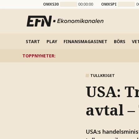
OMXS30
00:00:00
OMXSPI
0
START
PLAY
FINANSMAGASINET
BÖRS
VE
TOPPNYHETER
:
TULLKRIGET
USA: Tr
avtal 
USA:s handelsminis