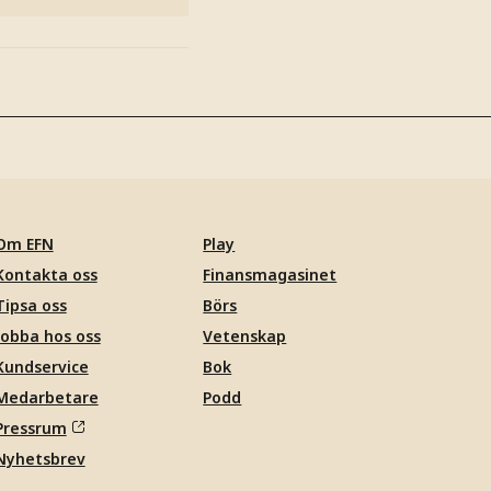
Om EFN
Play
Kontakta oss
Finansmagasinet
Tipsa oss
Börs
Jobba hos oss
Vetenskap
Kundservice
Bok
Medarbetare
Podd
Pressrum
Nyhetsbrev