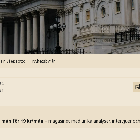
a nivåer.
Foto: TT Nyhetsbyrån
24
24
 mån för 19 kr/mån
– magasinet med unika analyser, intervjuer oc