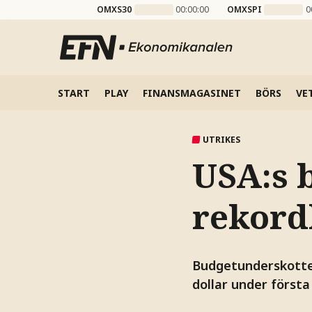
OMXS30
00:00:00
OMXSPI
0
START
PLAY
FINANSMAGASINET
BÖRS
VE
UTRIKES
USA:s 
rekord
Budgetunderskottet
dollar under först