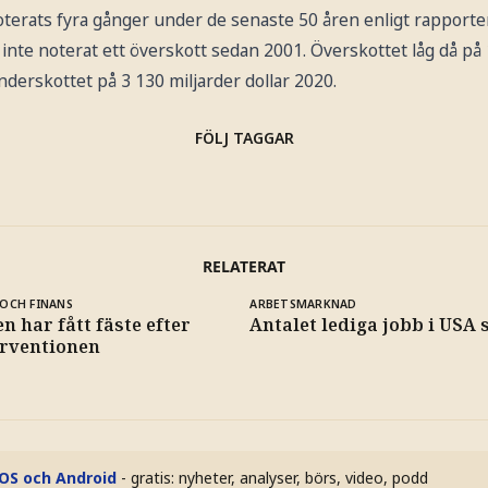
terats fyra gånger under de senaste 50 åren enligt rapporten
te noterat ett överskott sedan 2001. Överskottet låg då på 1
derskottet på 3 130 miljarder dollar 2020.
FÖLJ TAGGAR
RELATERAT
OCH FINANS
ARBETSMARKNAD
n har fått fäste efter
Antalet lediga jobb i USA s
erventionen
iOS och Android
- gratis: nyheter, analyser, börs, video, podd