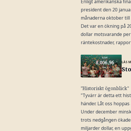
Enligt amerikanska fin
president den 20 januar
månaderna oktober till
Det var en ökning på 20
dollar motsvarande perio
räntekostnader, rappor
LÄS 
St
"Historiskt ögonblick"
"Tyvärr är detta ett hi
händer. Låt oss hoppas a
Under december minska
trots nedgången ökade 
miljarder dollar, en upp