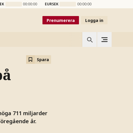
EK
00:00:00
EURSEK
00:00:00
Prenumerera
Logga in
Spara
på
höga 711 miljarder
föregående år.