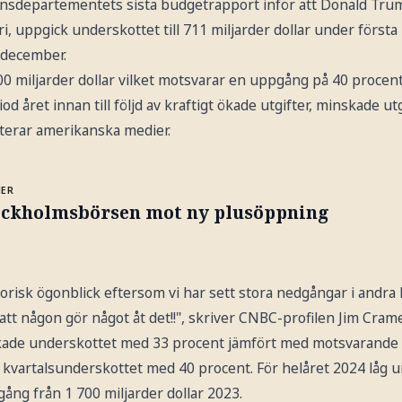
ansdepartementets sista budgetrapport inför att Donald Tru
i, uppgick underskottet till 711 miljarder dollar under första
 december.
0 miljarder dollar vilket motsvarar en uppgång på 40 procent
d året innan till följd av kraftigt ökade utgifter, minskade ut
terar amerikanska medier.
MER
ockholmsbörsen mot ny plusöppning
storisk ögonblick eftersom vi har sett stora nedgångar i andra 
tt någon gör något åt det!!", skriver CNBC-profilen Jim Cramer
de underskottet med 33 procent jämfört med motsvarande 
kvartalsunderskottet med 40 procent. För helåret 2024 låg u
gång från 1 700 miljarder dollar 2023.