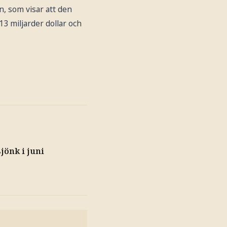
, som visar att den
3 miljarder dollar och
jönk i juni