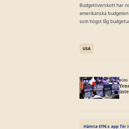
Budgetöverskott har no
amerikanska budgeten in
som högst låg budgetun
USA
BÖRS 
Yene
int
Hämta EFN:s app för 