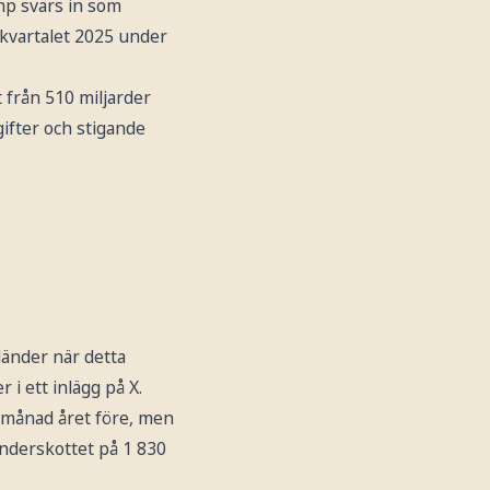
mp svärs in som
 kvartalet 2025 under
 från 510 miljarder
gifter och stigande
länder när detta
 i ett inlägg på X.
månad året före, men
nderskottet på 1 830