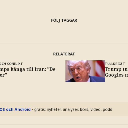
FÖLJ TAGGAR
RELATERAT
OCH KONFLIKT
TULLKRIGET
ps känga till Iran: ”De
Trump tul
er”
Googles 
iOS och Android
- gratis: nyheter, analyser, börs, video, podd