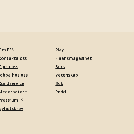
Om EFN
Play
Kontakta oss
Finansmagasinet
Tipsa oss
Börs
Jobba hos oss
Vetenskap
Kundservice
Bok
Medarbetare
Podd
Pressrum
Nyhetsbrev