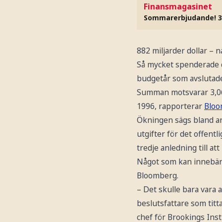
Finansmagasinet
Sommarerbjudande! 3
882 miljarder dollar – 
Så mycket spenderade 
budgetår som avslutade
Summan motsvarar 3,06 
1996, rapporterar
Bloo
Ökningen sägs bland a
utgifter för det offent
tredje anledning till at
Något som kan innebära
Bloomberg.
– Det skulle bara vara
beslutsfattare som tit
chef för Brookings Ins