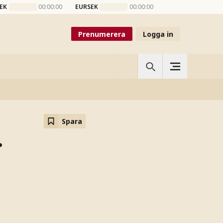
EK
00:00:00
EURSEK
00:00:00
Prenumerera
Logga in
Spara
r