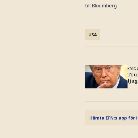
till Bloomberg.
USA
KRIG 
Trum
ljug
Hämta EFN:s app för 