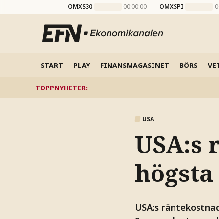
OMXS30
00:00:00
OMXSPI
0
START
PLAY
FINANSMAGASINET
BÖRS
VE
TOPPNYHETER
:
USA
USA:s 
högsta 
USA:s räntekostnad