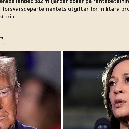
ade landet 882 miljarder dollar på räntebetalnin
försvarsdepartementets utgifter för militära pr
storia.
öm
fn.se