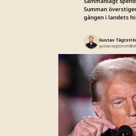
Sammanlagt spender
Summan överstiger 
gången i landets hi
Gustav Tägtstr
gustav.tagtstrom@e