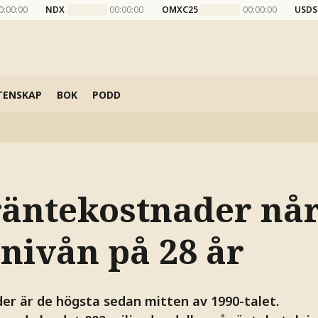
0:00:00
NDX
00:00:00
OMXC25
00:00:00
USDS
TENSKAP
BOK
PODD
räntekostnader nå
nivån på 28 år
er är de högsta sedan mitten av 1990-talet.