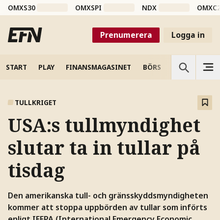
OMXS30
OMXSPI
NDX
OMXC
Prenumerera
Logga in
START
PLAY
FINANSMAGASINET
BÖRS
VETENSKAP
TULLKRIGET
USA:s tullmyndighet
slutar ta in tullar på
tisdag
Den amerikanska tull- och gränsskyddsmyndigheten
kommer att stoppa uppbörden av tullar som införts
enligt IEEPA (International Emergency Economic