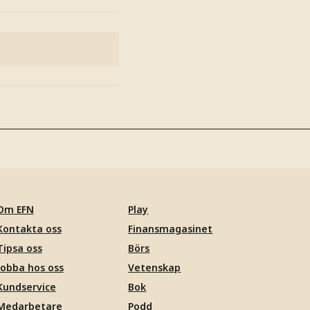
Om EFN
Play
Kontakta oss
Finansmagasinet
Tipsa oss
Börs
Jobba hos oss
Vetenskap
Kundservice
Bok
Medarbetare
Podd