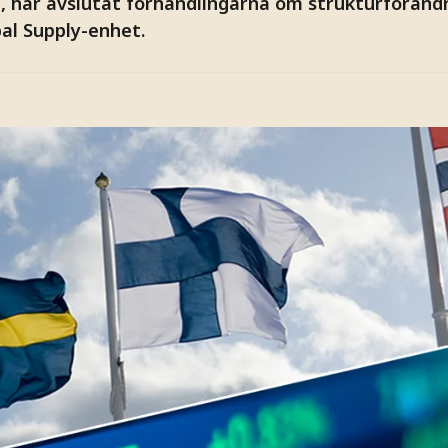
, har avslutat förhandlingarna om strukturförändr
bal Supply-enhet.