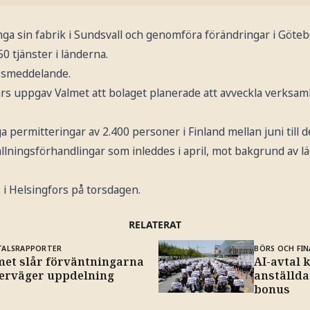
ga sin fabrik i Sundsvall och genomföra förändringar i Göteb
0 tjänster i länderna.
essmeddelande.
mars uppgav Valmet att bolaget planerade att avveckla verksa
liga permitteringar av 2.400 personer i Finland mellan juni till
ällningsförhandlingar som inleddes i april, mot bakgrund av l
 i Helsingfors på torsdagen.
RELATERAT
TALSRAPPORTER
BÖRS OCH FIN
met slår förväntningarna
AI-avtal 
verväger uppdelning
anställda 
bonus