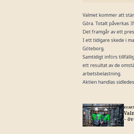
Valmet kommer att stän
Góra. Totalt påverkas 35
Det framgår av ett pr
I ett tidigare skede i 
Göteborg.
Samtidigt införs tillfäl
ett resultat av de omst
arbetsbelastning.
Aktien handlas sidledes
KVAR
Val
– ö