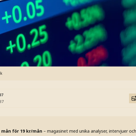
ck
37
:37
 mån för 19 kr/mån
– magasinet med unika analyser, intervjuer oc