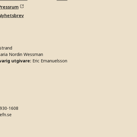
Pressrum
Nyhetsbrev
strand
aria Nordin Wessman
arig utgivare:
Eric Emanuelsson
930-1608
efn.se