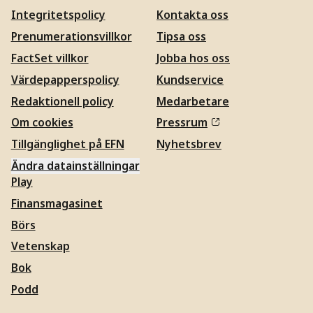
Integritetspolicy
Kontakta oss
Prenumerationsvillkor
Tipsa oss
FactSet villkor
Jobba hos oss
Värdepapperspolicy
Kundservice
Redaktionell policy
Medarbetare
Om cookies
Pressrum
Tillgänglighet på EFN
Nyhetsbrev
Ändra datainställningar
Play
Finansmagasinet
Börs
Vetenskap
Bok
Podd