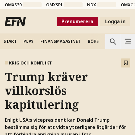
OMXS30
OMXSPI
NDX
OMXC
Prenumerera
Logga in
START
PLAY
FINANSMAGASINET
BÖRS
VETENSKAP
KRIG OCH KONFLIKT
Trump kräver
villkorslös
kapitulering
Enligt USA:s vicepresident kan Donald Trump
bestämma sig för att vidta ytterligare åtgärder för
att förhindra anrikning av uran i Iran.