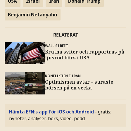
USA
Israel
Iran
Donald Trump
Benjamin Netanyahu
RELATERAT
WALL STREET
Brutna sviter och rapportras på
ljusröd börs i USA
KONFLIKTEN I IRAN
Optimismen avtar – suraste
börsen på en vecka
Hämta EFN:s app för iOS och Android
- gratis:
nyheter, analyser, börs, video, podd