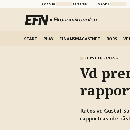
OMXS30
00:00:00
OMXSPI
0
START
PLAY
FINANSMAGASINET
BÖRS
VE
BÖRS OCH FINANS
Vd pre
rappor
Ratos vd Gustaf Sal
rapportrasade näs