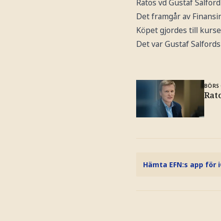
Ratos vd Gustaf Salford
Det framgår av Finansi
Köpet gjordes till kurs
Det var Gustaf Salfords 
BÖRS 
Rat
Hämta EFN:s app för 