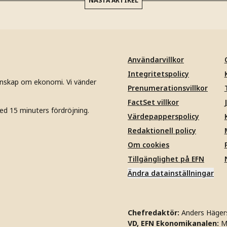
NÄSTA ARTIKEL
Användarvillkor
Integritetspolicy
unskap om ekonomi. Vi vänder
Prenumerationsvillkor
FactSet villkor
ed 15 minuters fördröjning.
Värdepapperspolicy
Redaktionell policy
Om cookies
Tillgänglighet på EFN
Ändra datainställningar
Chefredaktör:
Anders Häger
VD, EFN Ekonomikanalen:
M