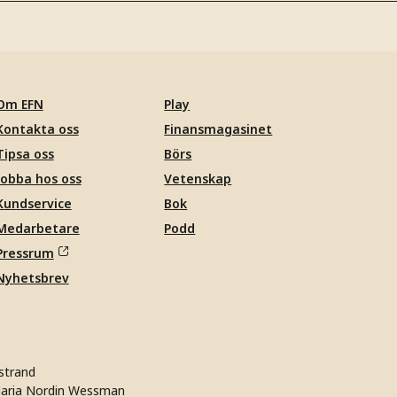
Om EFN
Play
Kontakta oss
Finansmagasinet
Tipsa oss
Börs
Jobba hos oss
Vetenskap
Kundservice
Bok
Medarbetare
Podd
Pressrum
Nyhetsbrev
strand
aria Nordin Wessman