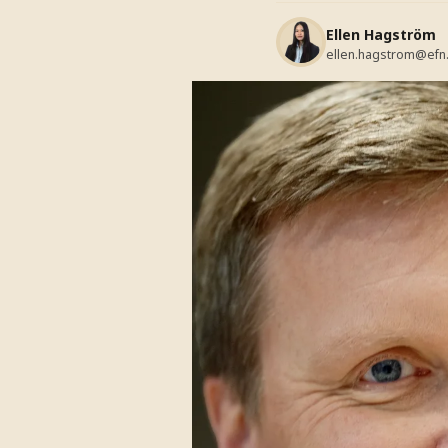
Ellen Hagström
ellen.hagstrom@efn