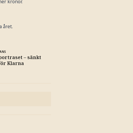
ner kronor.
a året.
ANS
portraset – sänkt
för Klarna