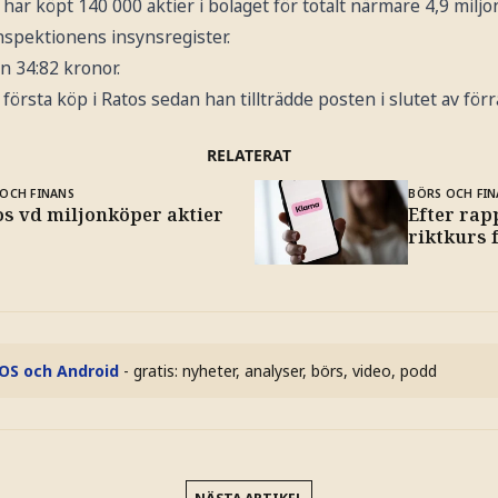
 har köpt 140 000 aktier i bolaget för totalt närmare 4,9 miljo
nspektionens insynsregister.
en 34:82 kronor.
första köp i Ratos sedan han tillträdde posten i slutet av förr
RELATERAT
OCH FINANS
BÖRS OCH FIN
os vd miljonköper aktier
Efter rap
riktkurs 
iOS och Android
- gratis: nyheter, analyser, börs, video, podd