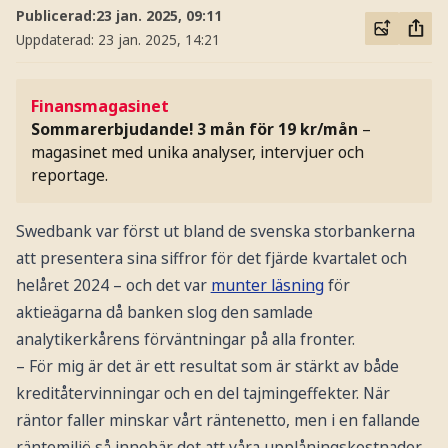
Publicerad:
23 jan. 2025, 09:11
Uppdaterad:
23 jan. 2025, 14:21
Finansmagasinet
Sommarerbjudande! 3 mån för 19 kr/mån
–
magasinet med unika analyser, intervjuer och
reportage.
Swedbank var först ut bland de svenska storbankerna
att presentera sina siffror för det fjärde kvartalet och
helåret 2024 – och det var
munter läsning
för
aktieägarna då banken slog den samlade
analytikerkårens förväntningar på alla fronter.
– För mig är det är ett resultat som är stärkt av både
kreditåtervinningar och en del tajmingeffekter. När
räntor faller minskar vårt räntenetto, men i en fallande
räntemiljö så innebär det att våra upplåningskostnader