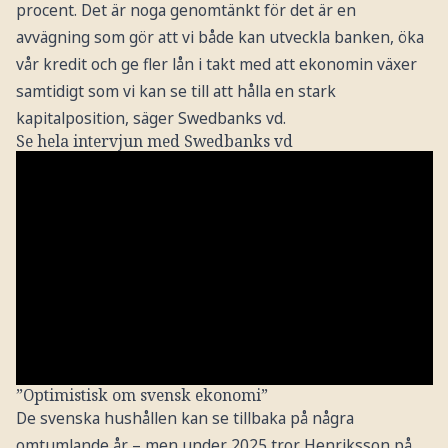
procent. Det är noga genomtänkt för det är en
avvägning som gör att vi både kan utveckla banken, öka
vår kredit och ge fler lån i takt med att ekonomin växer
samtidigt som vi kan se till att hålla en stark
kapitalposition, säger Swedbanks vd.
Se hela intervjun med Swedbanks vd
”Optimistisk om svensk ekonomi”
De svenska hushållen kan se tillbaka på några
omtumlande år – men under 2025 tror Henriksson på