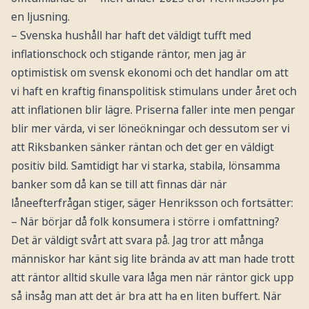
en ljusning.
– Svenska hushåll har haft det väldigt tufft med
inflationschock och stigande räntor, men jag är
optimistisk om svensk ekonomi och det handlar om att
vi haft en kraftig finanspolitisk stimulans under året och
att inflationen blir lägre. Priserna faller inte men pengar
blir mer värda, vi ser löneökningar och dessutom ser vi
att Riksbanken sänker räntan och det ger en väldigt
positiv bild. Samtidigt har vi starka, stabila, lönsamma
banker som då kan se till att finnas där när
låneefterfrågan stiger, säger Henriksson och fortsätter:
– När börjar då folk konsumera i större i omfattning?
Det är väldigt svårt att svara på. Jag tror att många
människor har känt sig lite brända av att man hade trott
att räntor alltid skulle vara låga men när räntor gick upp
så insåg man att det är bra att ha en liten buffert. När