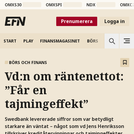
OMXS30
OMXSPI
NDX
OMXC
Prenumerera
Logga in
START
PLAY
FINANSMAGASINET
BÖRS
VETENSKAP
BÖRS OCH FINANS
Vd:n om räntenettot:
”Får en
tajmingeffekt”
Swedbank levererade siffror som var betydligt
starkare än väntat – något som vd Jens Henriksson
tillskriver kreditåtervinningar och tajmingeffekter.