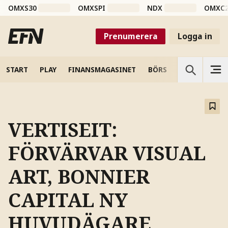
OMXS30
OMXSPI
NDX
OMXC
Prenumerera
Logga in
START
PLAY
FINANSMAGASINET
BÖRS
VETENSKAP
VERTISEIT:
FÖRVÄRVAR VISUAL
ART, BONNIER
CAPITAL NY
HUVUDÄGARE