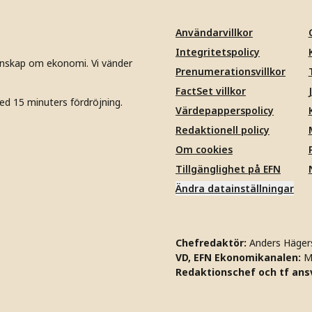
Användarvillkor
Integritetspolicy
unskap om ekonomi. Vi vänder
Prenumerationsvillkor
FactSet villkor
ed 15 minuters fördröjning.
Värdepapperspolicy
Redaktionell policy
Om cookies
Tillgänglighet på EFN
Ändra datainställningar
Chefredaktör:
Anders Häger
VD, EFN Ekonomikanalen:
M
Redaktionschef och tf ansv