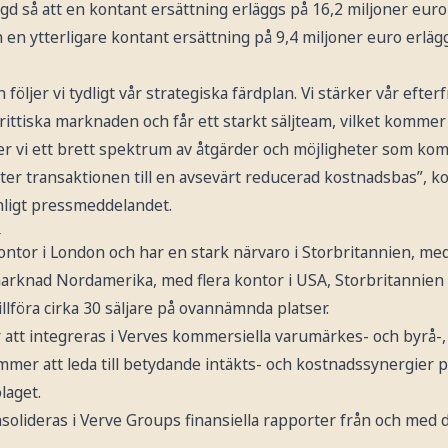
d så att en kontant ersättning erläggs på 16,2 miljoner euro
ch en ytterligare kontant ersättning på 9,4 miljoner euro erlä
öljer vi tydligt vår strategiska färdplan. Vi stärker vår efter
ittiska marknaden och får ett starkt säljteam, vilket kommer
r vi ett brett spektrum av åtgärder och möjligheter som komm
ter transaktionen till en avsevärt reducerad kostnadsbas”, 
igt pressmeddelandet.
n
ontor i London och har en stark närvaro i Storbritannien, me
marknad Nordamerika, med flera kontor i USA, Storbritannien 
llföra cirka 30 säljare på ovannämnda platser.
att integreras i Verves kommersiella varumärkes- och byrå-,
mer att leda till betydande intäkts- och kostnadssynergier på
laget.
solideras i Verve Groups finansiella rapporter från och med