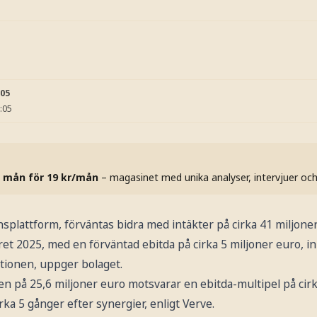
:05
:05
 mån för 19 kr/mån
– magasinet med unika analyser, intervjuer oc
ensplattform, förväntas bidra med intäkter på cirka 41 miljon
et 2025, med en förväntad ebitda på cirka 5 miljoner euro, i
ktionen, uppger bolaget.
en på 25,6 miljoner euro motsvarar en ebitda-multipel på cir
rka 5 gånger efter synergier, enligt Verve.