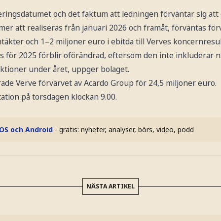
ingsdatumet och det faktum att ledningen förväntar sig att 
r att realiseras från januari 2026 och framåt, förväntas för
ntäkter och 1–2 miljoner euro i ebitda till Verves koncernresul
os för 2025 förblir oförändrad, eftersom den inte inkluderar
ktioner under året, uppger bolaget.
rade Verve förvärvet av Acardo Group för 24,5 miljoner euro.
ation på torsdagen klockan 9.00.
iOS och Android
- gratis: nyheter, analyser, börs, video, podd
NÄSTA ARTIKEL