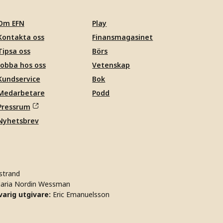
Om EFN
Play
Kontakta oss
Finansmagasinet
Tipsa oss
Börs
Jobba hos oss
Vetenskap
Kundservice
Bok
Medarbetare
Podd
Pressrum
Nyhetsbrev
strand
aria Nordin Wessman
arig utgivare:
Eric Emanuelsson