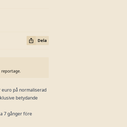
Dela
h reportage.
er euro på normaliserad
nklusive betydande
ka 7 gånger före