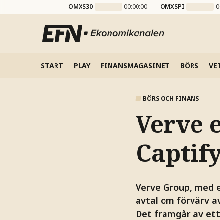
OMXS30
00:00:00
OMXSPI
0
START
PLAY
FINANSMAGASINET
BÖRS
VE
BÖRS OCH FINANS
Verve 
Captif
Verve Group, med 
avtal om förvärv av
Det framgår av et