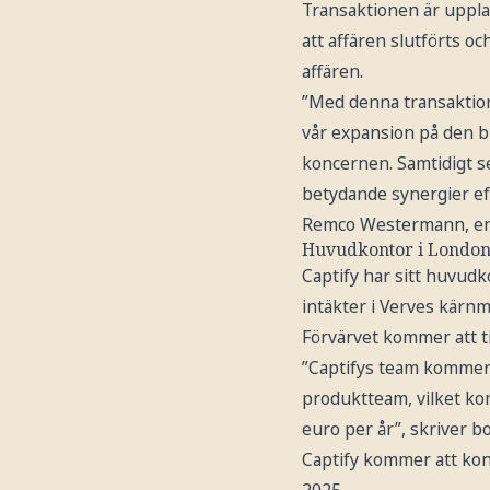
Transaktionen är upplag
att affären slutförts o
affären.
”Med denna transaktion f
vår expansion på den br
koncernen. Samtidigt se
betydande synergier ef
Remco Westermann, enl
Huvudkontor i Londo
Captify har sitt huvudk
intäkter i Verves kärn
Förvärvet kommer att ti
”Captifys team kommer 
produktteam, vilket kom
euro per år”, skriver bo
Captify kommer att kon