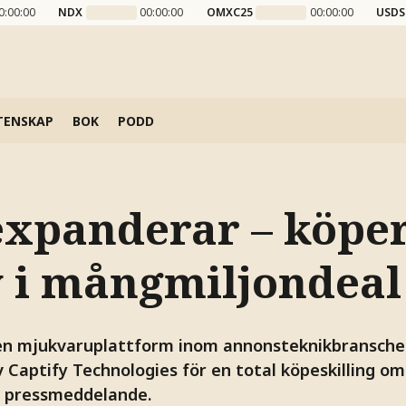
0:00:00
NDX
00:00:00
OMXC25
00:00:00
USDS
TENSKAP
BOK
PODD
expanderar – köpe
y i mångmiljondeal
en mjukvaruplattform inom annonsteknikbranschen
 Captify Technologies för en total köpeskilling om 
t pressmeddelande.