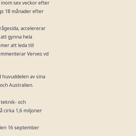
 inom sex veckor efter
ggs 18 månader efter
frågesida, accelererar
 att gynna hela
er att leda till
kommenterar Verves vd
d huvuddelen av sina
och Australien.
 teknik- och
 cirka 1,6 miljoner
 den 16 september