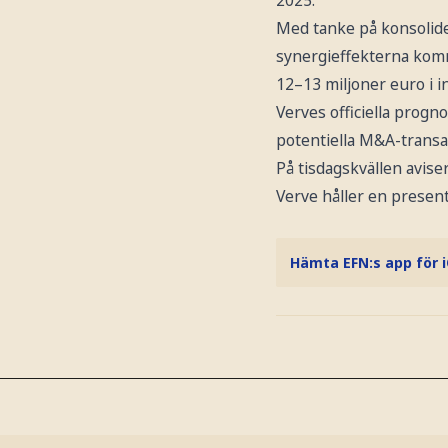
2025.
Med tanke på konsolider
synergieffekterna komme
12–13 miljoner euro i i
Verves officiella progn
potentiella M&A-transa
På tisdagskvällen avise
Verve håller en present
Hämta EFN:s app för 