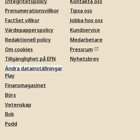
Integritetspolicy
Kontakta oss
Prenumerationsvillkor
Tipsa oss
FactSet villkor
Jobba hos oss
Värdepapperspolicy
Kundservice
Redaktionell policy
Medarbetare
Om cookies
Pressrum
Tillgänglighet på EFN
Nyhetsbrev
Ändra datainställningar
Play
Finansmagasinet
Börs
Vetenskap
Bok
Podd