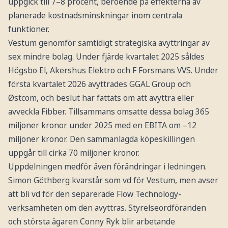
uppgick till 7–8 procent, beroende på effekterna av
planerade kostnadsminskningar inom centrala
funktioner.
Vestum genomför samtidigt strategiska avyttringar av
sex mindre bolag. Under fjärde kvartalet 2025 såldes
Högsbo El, Akershus Elektro och F Forsmans VVS. Under
första kvartalet 2026 avyttrades GGAL Group och
Østcom, och beslut har fattats om att avyttra eller
avveckla Fibber. Tillsammans omsatte dessa bolag 365
miljoner kronor under 2025 med en EBITA om –12
miljoner kronor. Den sammanlagda köpeskillingen
uppgår till cirka 70 miljoner kronor.
Uppdelningen medför även förändringar i ledningen.
Simon Göthberg kvarstår som vd för Vestum, men avser
att bli vd för den separerade Flow Technology-
verksamheten om den avyttras. Styrelseordföranden
och största ägaren Conny Ryk blir arbetande