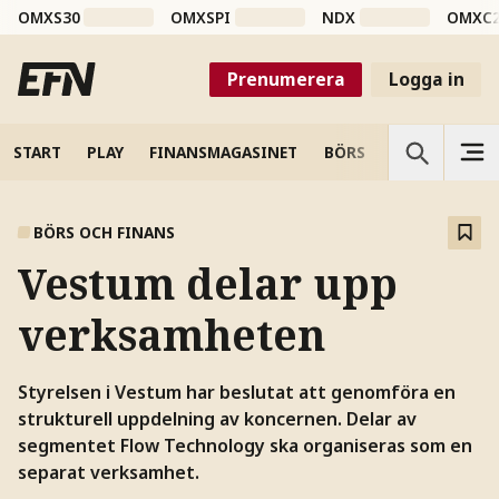
OMXS30
OMXSPI
NDX
OMXC
Prenumerera
Logga in
START
PLAY
FINANSMAGASINET
BÖRS
VETENSKAP
BÖRS OCH FINANS
Vestum delar upp
verksamheten
Styrelsen i Vestum har beslutat att genomföra en
strukturell uppdelning av koncernen. Delar av
segmentet Flow Technology ska organiseras som en
separat verksamhet.