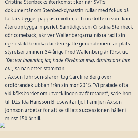
Cristina Stenbecks återkomst sker när SVT:s
dokumentär om Stenbeckdynastin rullar med fokus på
farfars bygge, pappas revolter, och nu dottern som kan
återuppbygga imperiet. Samtidigt som Cristina Stenbeck
gör comeback, skriver Wallenbergarna nästa rad i sin
egen släktkrönika där den sjätte generationen tar plats i
styrelserummen. 34-årige Fred Wallenberg är först ut.
”Det var ingenting jag hade förväntat mig, åtminstone inte
nu”,
sa han efter stämman.
I Ax:son Johnson-sfären tog Caroline Berg över
ordförandeklubban från sin mor 2015. ”Vi pratade ofta
vid köksbordet om utvecklingen av företaget”, sade hon
till DI:s Ida Hansson Brusewitz i fjol. Familjen Ax:son
Johnson arbetar för att se till att successionen håller i
minst 150 år till.