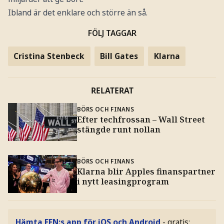
Ibland är det enklare och större än så.
FÖLJ TAGGAR
Cristina Stenbeck
Bill Gates
Klarna
RELATERAT
BÖRS OCH FINANS
Efter techfrossan – Wall Street
stängde runt nollan
BÖRS OCH FINANS
Klarna blir Apples finanspartner
i nytt leasingprogram
Hämta EFN:s app för iOS och Android
- gratis: