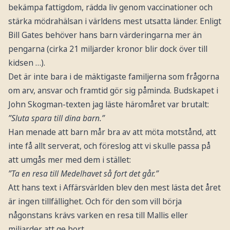
bekämpa fattigdom, rädda liv genom vaccinationer och
stärka mödrahälsan i världens mest utsatta länder. Enligt
Bill Gates behöver hans barn värderingarna mer än
pengarna (cirka 21 miljarder kronor blir dock över till
kidsen …).
Det är inte bara i de mäktigaste familjerna som frågorna
om arv, ansvar och framtid gör sig påminda. Budskapet i
John Skogman-texten jag läste häromåret var brutalt:
”Sluta spara till dina barn.”
Han menade att barn mår bra av att möta motstånd, att
inte få allt serverat, och föreslog att vi skulle passa på
att umgås mer med dem i stället:
”Ta en resa till Medelhavet så fort det går.”
Att hans text i Affärsvärlden blev den mest lästa det året
är ingen tillfällighet. Och för den som vill börja
någonstans krävs varken en resa till Mallis eller
miljarder att ge bort.