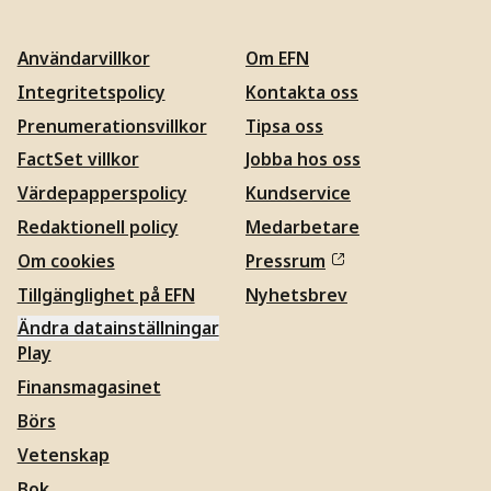
Användarvillkor
Om EFN
Integritetspolicy
Kontakta oss
Prenumerationsvillkor
Tipsa oss
FactSet villkor
Jobba hos oss
Värdepapperspolicy
Kundservice
Redaktionell policy
Medarbetare
Om cookies
Pressrum
Tillgänglighet på EFN
Nyhetsbrev
Ändra datainställningar
Play
Finansmagasinet
Börs
Vetenskap
Bok