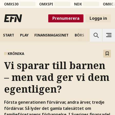
OMXS30
OMXSPI
NDX
OMXC
Prenumerera
Logga in
START
PLAY
FINANSMAGASINET
BÖRS
VETENSKAP
KRÖNIKA
Vi sparar till barnen
– men vad ger vi dem
egentligen?
Första generationen förvärvar, andra ärver, tredje
fördärvar. Så lyder det gamla talesättet om
familjeföretagens förbannelse. I Sveriges finansadel