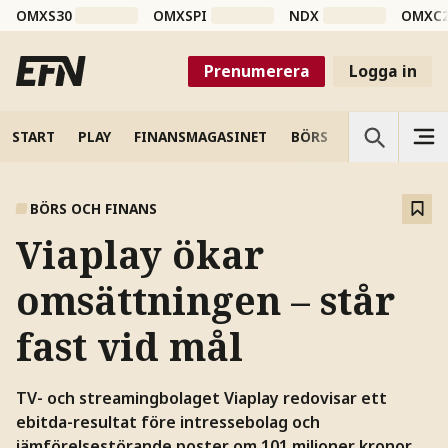
OMXS30
OMXSPI
NDX
OMXC
Prenumerera
Logga in
START
PLAY
FINANSMAGASINET
BÖRS
VETENSKAP
BÖRS OCH FINANS
Viaplay ökar
omsättningen – står
fast vid mål
TV- och streamingbolaget Viaplay redovisar ett
ebitda-resultat före intressebolag och
jämförelsestörande poster om 101 miljoner kronor