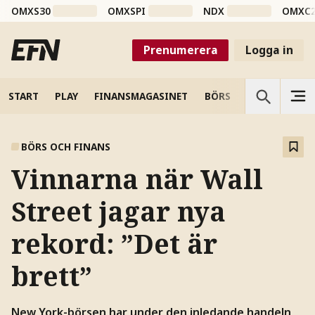
OMXS30
OMXSPI
NDX
OMXC
Prenumerera
Logga in
START
PLAY
FINANSMAGASINET
BÖRS
VETENSKAP
BÖRS OCH FINANS
Vinnarna när Wall
Street jagar nya
rekord: ”Det är
brett”
New York-börsen har under den inledande handeln