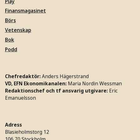
Play
Finansmagasinet
Börs
Vetenskap
Bok
Podd
Chefredaktör:
Anders Hägerstrand
VD, EFN Ekonomikanalen:
Maria Nordin Wessman
Redaktionschef och tf ansvarig utgivare:
Eric
Emanuelsson
Adress
Blasieholmstorg 12
106 70 Stockholm