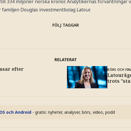
ll 334 miljoner norska kronor. Analytikernas förväntningar v
r familjen Douglas investmentbolag Latour.
FÖLJ TAGGAR
RELATERAT
sar efter
BÖRS OCH FIN
Latouräg
trots ”st
iOS och Android
- gratis: nyheter, analyser, börs, video, podd