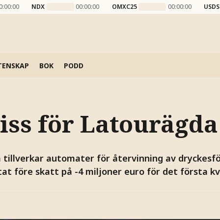
0:00:00
NDX
00:00:00
OMXC25
00:00:00
USDS
TENSKAP
BOK
PODD
iss för Latourägd
tillverkar automater för återvinning av dryckesfö
tat före skatt på -4 miljoner euro för det första kv