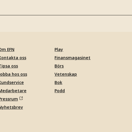
Om EFN
Play
Kontakta oss
Finansmagasinet
Tipsa oss
Börs
Jobba hos oss
Vetenskap
Kundservice
Bok
Medarbetare
Podd
Pressrum
Nyhetsbrev