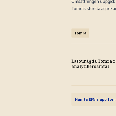
Omsättningen uppgick ti
Tomras största ägare ä
Tomra
Latourägda Tomra ra
analytikersamtal
Hämta EFN:s app för 