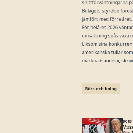
snittförväntningarna på
Bolagets styrelse före
jämfört med förra året.
För helåret 2026 väntar
omsättning spås växa m
Liksom sina konkurren
amerikanska tullar som 
marknadsandelar, skriv
Börs och bolag
BÖRS 
Vin