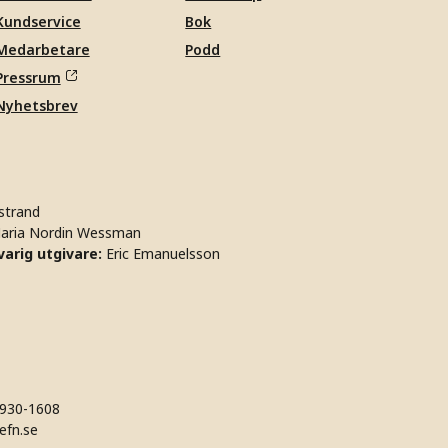
Kundservice
Bok
Medarbetare
Podd
Pressrum
Nyhetsbrev
strand
aria Nordin Wessman
arig utgivare:
Eric Emanuelsson
930-1608
efn.se