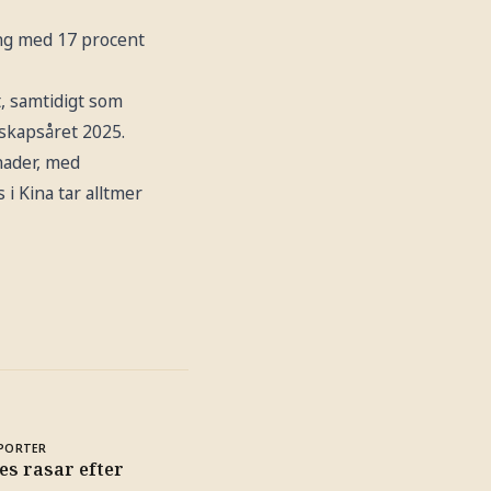
ing med 17 procent
t, samtidigt som
skapsåret 2025.
nader, med
 i Kina tar alltmer
PORTER
s rasar efter