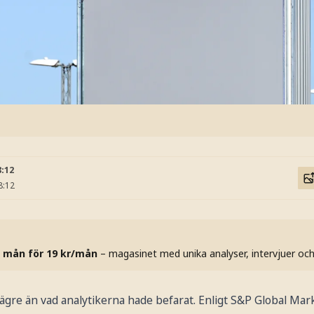
8:12
8:12
 mån för 19 kr/mån
– magasinet med unika analyser, intervjuer oc
 lägre än vad analytikerna hade befarat. Enligt S&P Global Mark