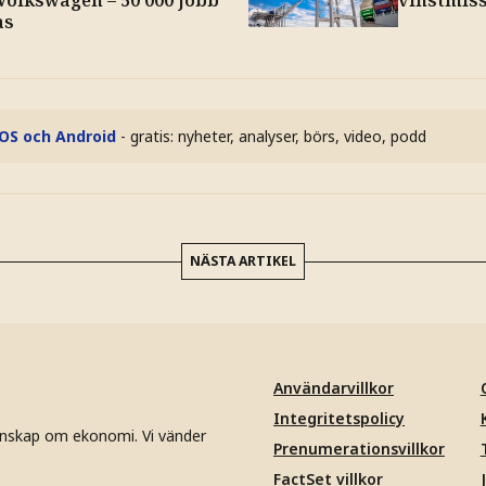
Volkswagen – 50 000 jobb
vinstmis
as
iOS och Android
- gratis: nyheter, analyser, börs, video, podd
NÄSTA ARTIKEL
Användarvillkor
Integritetspolicy
unskap om ekonomi. Vi vänder
Prenumerationsvillkor
FactSet villkor