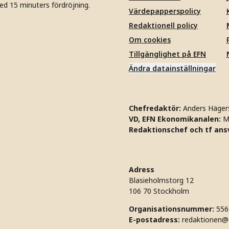
ed 15 minuters fördröjning.
Värdepapperspolicy
Redaktionell policy
Om cookies
Tillgänglighet på EFN
Ändra datainställningar
Chefredaktör:
Anders Häger
VD, EFN Ekonomikanalen:
M
Redaktionschef och tf ansv
Adress
Blasieholmstorg 12
106 70 Stockholm
Organisationsnummer:
556
E-postadress:
redaktionen@