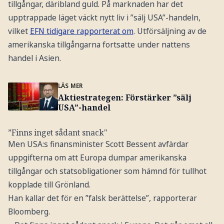
tillgångar, däribland guld. På marknaden har det
upptrappade läget väckt nytt liv i ”sälj USA”-handeln,
vilket
EFN tidigare rapporterat om
. Utförsäljning av de
amerikanska tillgångarna fortsatte under nattens
handel i Asien.
LÄS MER
Aktiestrategen: Förstärker ”sälj
USA”-handel
”Finns inget sådant snack"
Men USA:s finansminister Scott Bessent avfärdar
uppgifterna om att Europa dumpar amerikanska
tillgångar och statsobligationer som hämnd för tullhot
kopplade till Grönland.
Han kallar det för en ”falsk berättelse”, rapporterar
Bloomberg.