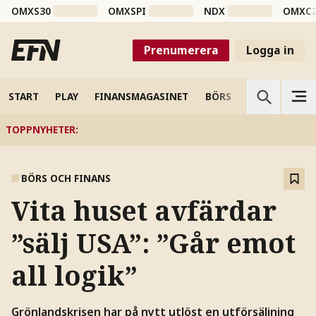
OMXS30
OMXSPI
NDX
OMXC
Prenumerera
Logga in
START
PLAY
FINANSMAGASINET
BÖRS
VETENSKAP
TOPPNYHETER
:
BÖRS OCH FINANS
Vita huset avfärdar
”sälj USA”: ”Går emot
all logik”
Grönlandskrisen har på nytt utlöst en utförsäljning