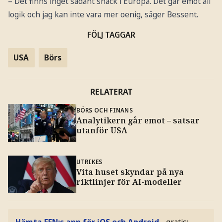
– Det finns inget sådant snack i Europa. Det går emot all
logik och jag kan inte vara mer oenig, säger Bessent.
FÖLJ TAGGAR
USA
Börs
RELATERAT
BÖRS OCH FINANS
Analytikern går emot – satsar
utanför USA
UTRIKES
Vita huset skyndar på nya
riktlinjer för AI-modeller