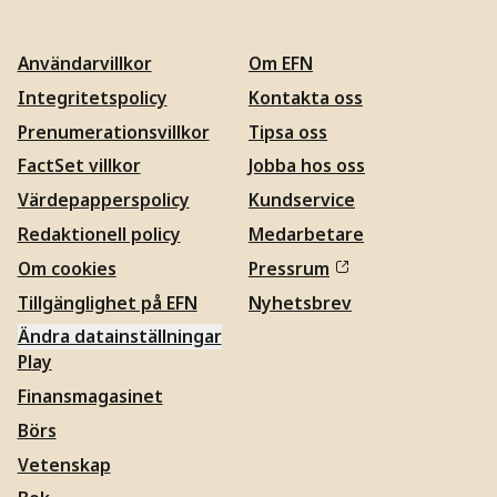
Användarvillkor
Om EFN
Integritetspolicy
Kontakta oss
Prenumerationsvillkor
Tipsa oss
FactSet villkor
Jobba hos oss
Värdepapperspolicy
Kundservice
Redaktionell policy
Medarbetare
Om cookies
Pressrum
Tillgänglighet på EFN
Nyhetsbrev
Ändra datainställningar
Play
Finansmagasinet
Börs
Vetenskap