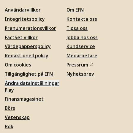
Användarvillkor
Om EFN
Integritetspolicy
Kontakta oss
Prenumerationsvillkor
Tipsa oss
FactSet villkor
Jobba hos oss
Värdepapperspolicy
Kundservice
Redaktionell policy
Medarbetare
Om cookies
Pressrum
Tillgänglighet på EFN
Nyhetsbrev
Ändra datainställningar
Play
Finansmagasinet
Börs
Vetenskap
Bok