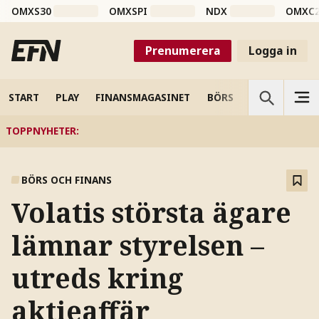
OMXS30
OMXSPI
NDX
OMXC
Prenumerera
Logga in
START
PLAY
FINANSMAGASINET
BÖRS
VETENSKAP
TOPPNYHETER
:
BÖRS OCH FINANS
Volatis största ägare
lämnar styrelsen –
utreds kring
aktieaffär