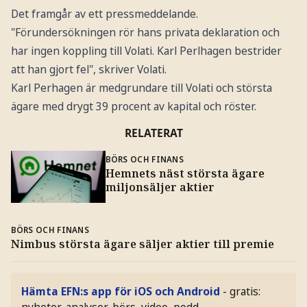
Det framgår av ett pressmeddelande.
"Förundersökningen rör hans privata deklaration och
har ingen koppling till Volati. Karl Perlhagen bestrider
att han gjort fel", skriver Volati.
Karl Perhagen är medgrundare till Volati och största
ägare med drygt 39 procent av kapital och röster.
RELATERAT
BÖRS OCH FINANS
Hemnets näst största ägare
miljonsäljer aktier
BÖRS OCH FINANS
Nimbus största ägare säljer aktier till premie
Hämta EFN:s app för iOS och Android
- gratis:
nyheter, analyser, börs, video, podd