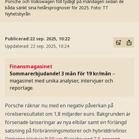
Porsche och Volkswagen föll tydligt på måndagen sedan de
båda sänkt sina helårsprognoser för 2025.
Foto: TT
Nyhetsbyrån
Publicerad:
22 sep. 2025, 10:22
Uppdaterad:
22 sep. 2025, 10:24
Finansmagasinet
Sommarerbjudande! 3 mån för 19 kr/mån
–
magasinet med unika analyser, intervjuer och
reportage.
Porsche räknar nu med en negativ påverkan på
rörelseresultatet om 1,8 miljarder euro. Bakgrunden är
försenade lanseringar av nya elbilar samt en förlängd
satsning på förbränningsmotorer och hybriddrivlinor.
Omkring klockan 9.50 var Porsche ned 7,5 procent