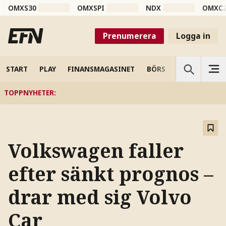
OMXS30
OMXSPI
NDX
OMXC
Prenumerera
Logga in
START
PLAY
FINANSMAGASINET
BÖRS
VETENSKAP
TOPPNYHETER
:
Volkswagen faller
efter sänkt prognos –
drar med sig Volvo
Car