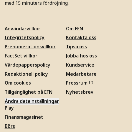
med 15 minuters fördröjning.
Användarvillkor
Om EFN
Integritetspolicy
Kontakta oss
Prenumerationsvillkor
Tipsa oss
FactSet villkor
Jobba hos oss
Värdepapperspolicy
Kundservice
Redaktionell policy
Medarbetare
Om cookies
Pressrum
Tillgänglighet på EFN
Nyhetsbrev
Ändra datainställningar
Play
Finansmagasinet
Börs