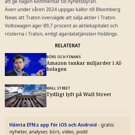
att ge någon kommentar till nyhetsbyrån.
Även under våren 2024 uppgav källor till Bloomberg
News att Traton övervägde att sälja aktier i Traton.
Volkswagen äger 89,7 procent av aktiekapitalet och
rösterna i Traton, enligt ägardatatjänsten Holdings.
RELATERAT
BÖRS OCH FINANS
Amazon tankar miljarder i AI-
bolagen
WALL STREET
Tydligt lyft på Wall Street
Hämta EFN:s app för iOS och Android
- gratis:
nyheter, analyser, börs, video, podd