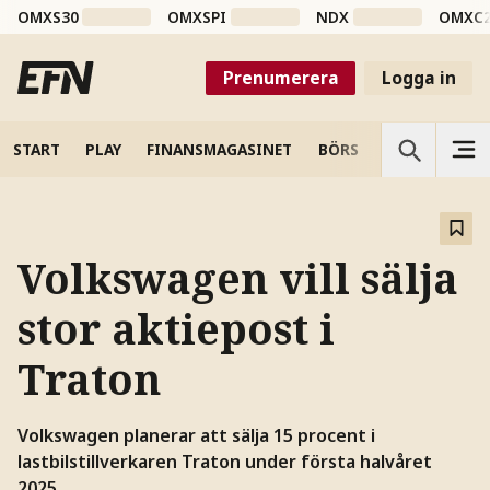
OMXS30
OMXSPI
NDX
OMXC
Prenumerera
Logga in
START
PLAY
FINANSMAGASINET
BÖRS
VETENSKAP
Volkswagen vill sälja
stor aktiepost i
Traton
Volkswagen planerar att sälja 15 procent i
lastbilstillverkaren Traton under första halvåret
2025.