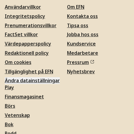
Användarvillkor
Om EFN
Integritetspolicy
Kontakta oss
Prenumerationsvillkor
Tipsa oss
FactSet villkor
Jobba hos oss
Värdepapperspolicy
Kundservice
Redaktionell policy
Medarbetare
Om cookies
Pressrum
Tillgänglighet på EFN
Nyhetsbrev
Ändra datainställningar
Play
Finansmagasinet
Börs
Vetenskap
Bok
Podd