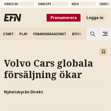
OMXS30
OMXSPI
NDX
OMXC
Prenumerera
Logga in
START
PLAY
FINANSMAGASINET
BÖRS
VETENSKAP
Volvo Cars globala
försäljning ökar
Nyhetsbyrån Direkt