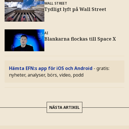
WALL STREET
Tydligt lyft på Wall Street
AI
Blankarna flockas till Space X
Hämta EFN:s app för iOS och Android
- gratis:
nyheter, analyser, börs, video, podd
NÄSTA ARTIKEL